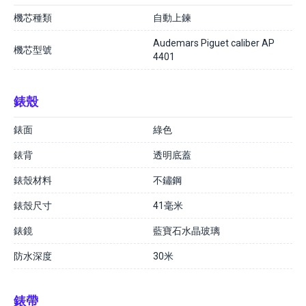
機芯種類
自動上鍊
Audemars Piguet caliber AP
機芯型號
4401
錶殼
錶面
綠色
錶背
透明底蓋
錶殼材料
不鏽鋼
錶殼尺寸
41毫米
錶鏡
藍寶石水晶玻璃
防水深度
30米
錶帶