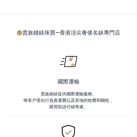
貴族鐘錶珠寶—香港頂尖奢侈名錶專門店
國際運輸
貴族鐘錶提供國際運輸服務。
惟客戶需自行負責運費以及當地的稅費和關稅，
購買前請仔細考慮。