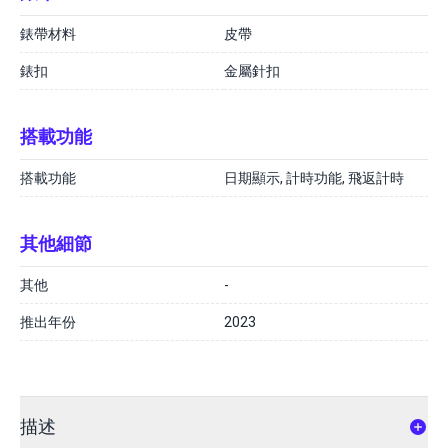
錶帶材料
皮帶
錶扣
金屬針扣
搭載功能
搭載功能
日期顯示, 計時功能, 飛返計時
其他細節
其他
-
推出年份
2023
描述