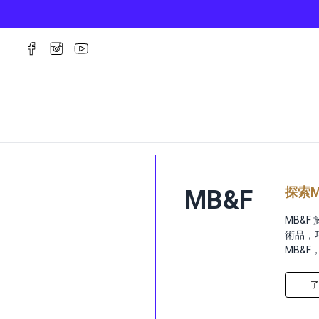
探索
MB&F
MB&
術品，巧
MB&
了