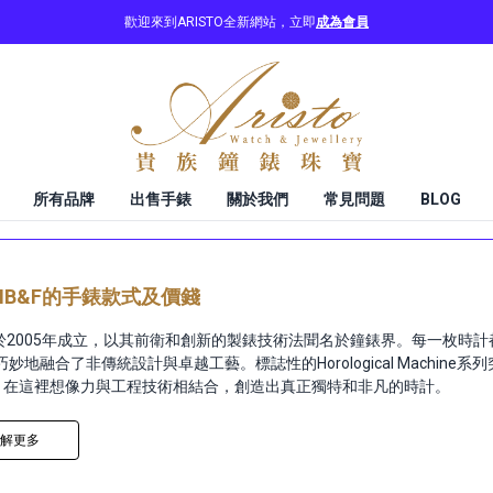
歡迎來到ARISTO全新網站，立即
成為會員
所有品牌
出售手錶
關於我們
常見問題
BLOG
MB&F的手錶款式及價錢
F 於2005年成立，以其前衛和創新的製錶技術法聞名於鐘錶界。每一枚時
妙地融合了非傳統設計與卓越工藝。標誌性的Horological Machine
F，在這裡想像力與工程技術相結合，創造出真正獨特和非凡的時計。
解更多