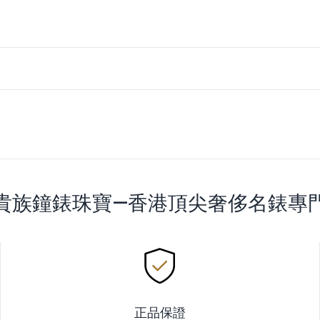
貴族鐘錶珠寶—香港頂尖奢侈名錶專
正品保證