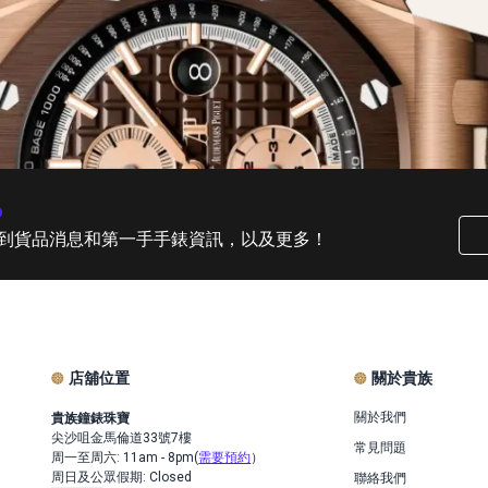
o
到貨品消息和第一手手錶資訊，以及更多！
店舖位置
關於貴族
關於我們
貴族鐘錶珠寶
尖沙咀金馬倫道33號7樓
常見問題
周一至周六: 11am - 8pm(
需要預約
）
周日及公眾假期: Closed
聯絡我們