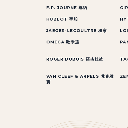
F.P. JOURNE 尊納
GI
HUBLOT 宇舶
HY
JAEGER-LECOULTRE 積家
LO
OMEGA 歐米茄
PA
ROGER DUBUIS 羅杰杜彼
TA
VAN CLEEF & ARPELS 梵克雅
ZE
寶