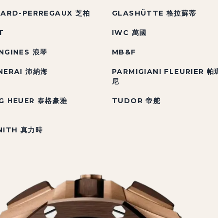
RARD-PERREGAUX 芝柏
GLASHÜTTE 格拉蘇蒂
T
IWC 萬國
NGINES 浪琴
MB&F
NERAI 沛納海
PARMIGIANI FLEURIER 
尼
G HEUER 泰格豪雅
TUDOR 帝舵
NITH 真力時