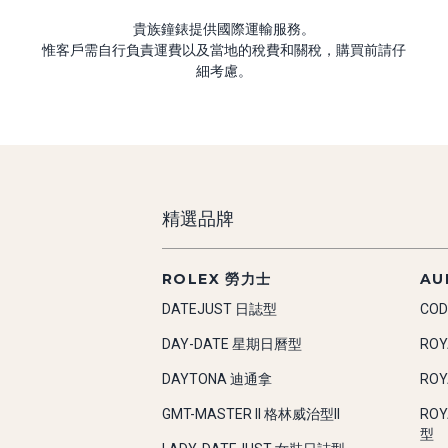
貴族鐘錶提供國際運輸服務。
惟客戶需自行負責運費以及當地的稅費和關稅，購買前請仔
細考慮。
精選品牌
ROLEX 勞力士
AU
DATEJUST 日誌型
COD
DAY-DATE 星期日曆型
RO
DAYTONA 迪通拿
RO
GMT-MASTER II 格林威治型II
RO
型