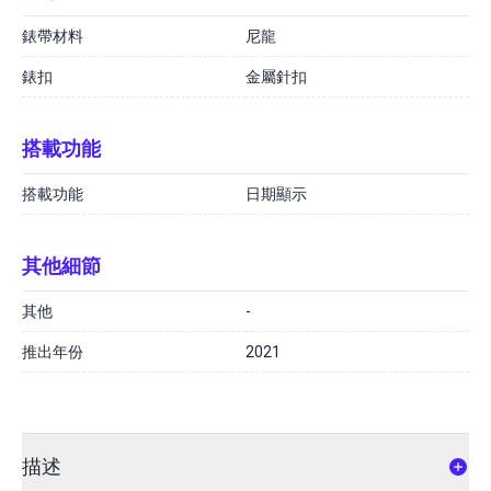
錶帶材料
尼龍
錶扣
金屬針扣
搭載功能
搭載功能
日期顯示
其他細節
其他
-
推出年份
2021
描述