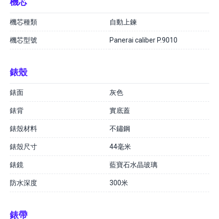
機芯
機芯種類
自動上鍊
機芯型號
Panerai caliber P.9010
錶殼
錶面
灰色
錶背
實底蓋
錶殼材料
不鏽鋼
錶殼尺寸
44毫米
錶鏡
藍寶石水晶玻璃
防水深度
300米
錶帶