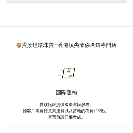
貴族鐘錶珠寶—香港頂尖奢侈名錶專門店
國際運輸
貴族鐘錶提供國際運輸服務。
惟客戶需自行負責運費以及當地的稅費和關稅，
購買前請仔細考慮。