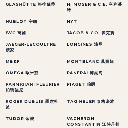
GLASHÜTTE 格拉蘇蒂
H. MOSER & CIE. 亨利慕
時
HUBLOT 宇舶
HYT
IWC 萬國
JACOB & CO. 傑克寶
JAEGER-LECOULTRE
LONGINES 浪琴
積家
MB&F
MONTBLANC 萬寶龍
OMEGA 歐米茄
PANERAI 沛納海
PARMIGIANI FLEURIER
PIAGET 伯爵
帕瑪強尼
ROGER DUBUIS 羅杰杜
TAG HEUER 泰格豪雅
彼
TUDOR 帝舵
VACHERON
CONSTANTIN 江詩丹頓