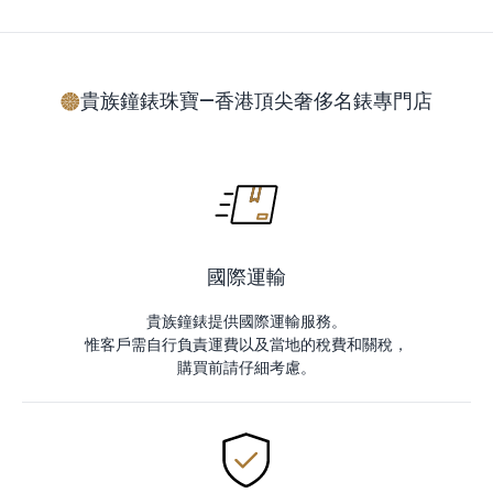
貴族鐘錶珠寶—香港頂尖奢侈名錶專門店
國際運輸
貴族鐘錶提供國際運輸服務。
惟客戶需自行負責運費以及當地的稅費和關稅，
購買前請仔細考慮。