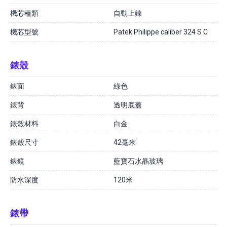
機芯種類
自動上鍊
機芯型號
Patek Philippe caliber 324 S C
錶殼
錶面
綠色
錶背
透明底蓋
錶殼材料
白金
錶殼尺寸
42毫米
錶鏡
藍寶石水晶玻璃
防水深度
120米
錶帶