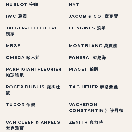
HUBLOT 宇舶
HYT
IWC 萬國
JACOB & CO. 傑克寶
JAEGER-LECOULTRE
LONGINES 浪琴
積家
MB&F
MONTBLANC 萬寶龍
OMEGA 歐米茄
PANERAI 沛納海
PARMIGIANI FLEURIER
PIAGET 伯爵
帕瑪強尼
ROGER DUBUIS 羅杰杜
TAG HEUER 泰格豪雅
彼
TUDOR 帝舵
VACHERON
CONSTANTIN 江詩丹頓
VAN CLEEF & ARPELS
ZENITH 真力時
梵克雅寶