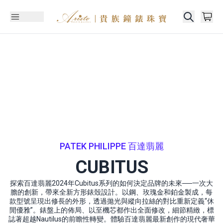
PATEK PHILIPPE 百達翡麗
CUBITUS
探索百達翡麗2024年Cubitus系列的如何決定品牌的未來──一次大
膽的創新，帶來全新方形錶殼設計。以鋼、玫瑰金和鉑金製成，每
款型號呈現出修長的外形，透過拋光與縱向拉絲的對比重新定義“休
閒優雅”。錶盤上的佈局、以至機芯都作出全面修改，細節精緻，標
誌著超越Nautilus的前瞻性轉變。體驗百達翡麗最新創作的現代奢華