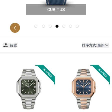
CUBITUS
NS 複雜功能時
GRAND C
級
篩選
排序方式
:
最新