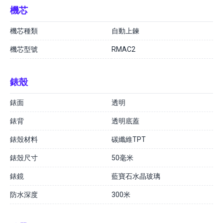
機芯
機芯種類
自動上鍊
機芯型號
RMAC2
錶殼
錶面
透明
錶背
透明底蓋
錶殼材料
碳纖維TPT
錶殼尺寸
50毫米
錶鏡
藍寶石水晶玻璃
防水深度
300米