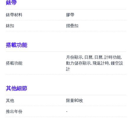
錶帶
錶帶材料
膠帶
錶扣
摺疊扣
搭載功能
月份顯示, 日曆, 日曆, 計時功能,
搭載功能
動力儲存顯示, 飛返計時, 鏤空設
計
其他細節
其他
限量80枚
推出年份
-