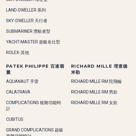
LAND-DWELLER 系列
SKY-DWELLER 天行者
SUBMARINER 潛航者型
YACHT-MASTER 遊艇名仕型
ROLEX-其他
PATEK PHILIPPE 百達翡
RICHARD MILLE 理查德
麗
米勒
AQUANAUT 手雷
RICHARD MILLE RM 陀飛輪
CALATRAVA
RICHARD MILLE RM 男款
COMPLICATIONS 複雜功能時
RICHARD MILLE RM 女款
計
CUBITUS
GRAND COMPLICATIONS 超級