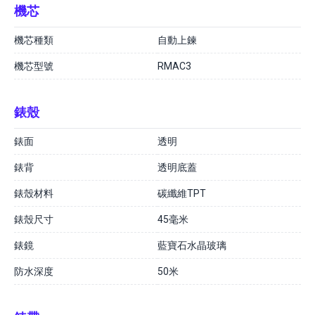
機芯
機芯種類
自動上鍊
機芯型號
RMAC3
錶殼
錶面
透明
錶背
透明底蓋
錶殼材料
碳纖維TPT
錶殼尺寸
45毫米
錶鏡
藍寶石水晶玻璃
防水深度
50米