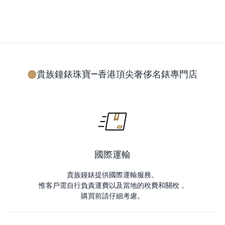
貴族鐘錶珠寶—香港頂尖奢侈名錶專門店
國際運輸
貴族鐘錶提供國際運輸服務。
惟客戶需自行負責運費以及當地的稅費和關稅，
購買前請仔細考慮。