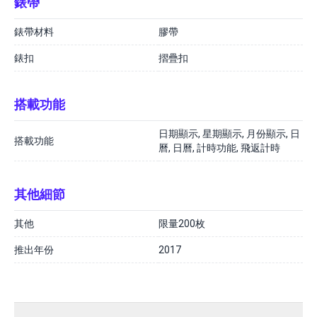
錶帶
錶帶材料
膠帶
錶扣
摺疊扣
搭載功能
日期顯示, 星期顯示, 月份顯示, 日
搭載功能
曆, 日曆, 計時功能, 飛返計時
其他細節
其他
限量200枚
推出年份
2017