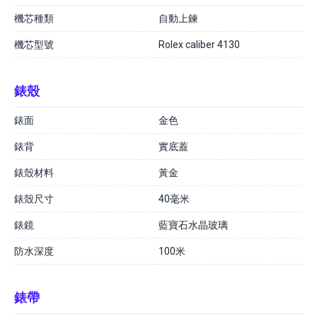
機芯種類
自動上鍊
機芯型號
Rolex caliber 4130
錶殼
錶面
金色
錶背
實底蓋
錶殼材料
黃金
錶殼尺寸
40毫米
錶鏡
藍寶石水晶玻璃
防水深度
100米
錶帶