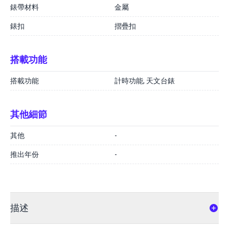
錶帶材料
金屬
錶扣
摺疊扣
搭載功能
搭載功能
計時功能, 天文台錶
其他細節
其他
-
推出年份
-
描述