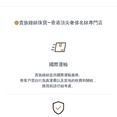
貴族鐘錶珠寶—香港頂尖奢侈名錶專門店
國際運輸
貴族鐘錶提供國際運輸服務。
惟客戶需自行負責運費以及當地的稅費和關稅，
購買前請仔細考慮。