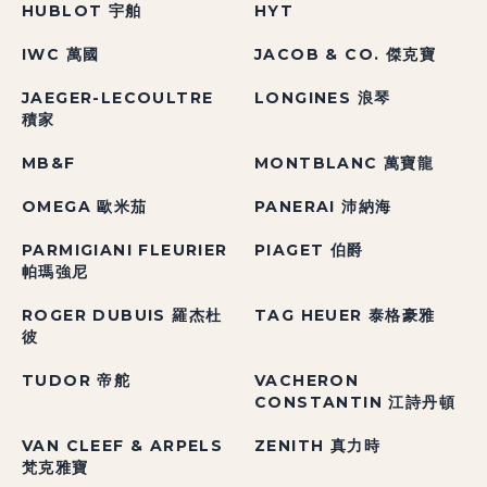
HUBLOT 宇舶
HYT
IWC 萬國
JACOB & CO. 傑克寶
JAEGER-LECOULTRE
LONGINES 浪琴
積家
MB&F
MONTBLANC 萬寶龍
OMEGA 歐米茄
PANERAI 沛納海
PARMIGIANI FLEURIER
PIAGET 伯爵
帕瑪強尼
ROGER DUBUIS 羅杰杜
TAG HEUER 泰格豪雅
彼
TUDOR 帝舵
VACHERON
CONSTANTIN 江詩丹頓
VAN CLEEF & ARPELS
ZENITH 真力時
梵克雅寶