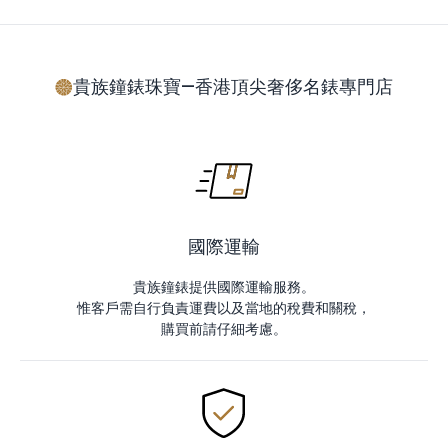
貴族鐘錶珠寶—香港頂尖奢侈名錶專門店
國際運輸
貴族鐘錶提供國際運輸服務。
惟客戶需自行負責運費以及當地的稅費和關稅，
購買前請仔細考慮。