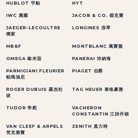
HUBLOT 宇舶
HYT
IWC 萬國
JACOB & CO. 傑克寶
JAEGER-LECOULTRE
LONGINES 浪琴
積家
MB&F
MONTBLANC 萬寶龍
OMEGA 歐米茄
PANERAI 沛納海
PARMIGIANI FLEURIER
PIAGET 伯爵
帕瑪強尼
ROGER DUBUIS 羅杰杜
TAG HEUER 泰格豪雅
彼
TUDOR 帝舵
VACHERON
CONSTANTIN 江詩丹頓
VAN CLEEF & ARPELS
ZENITH 真力時
梵克雅寶