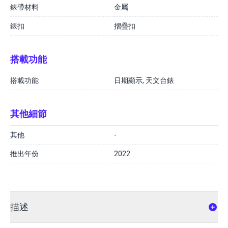
錶帶材料
金屬
錶扣
摺疊扣
搭載功能
搭載功能
日期顯示, 天文台錶
其他細節
其他
-
推出年份
2022
描述