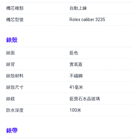
機芯種類
自動上鍊
機芯型號
Rolex caliber 3235
錶殼
錶面
藍色
錶背
實底蓋
錶殼材料
不鏽鋼
錶殼尺寸
41毫米
錶鏡
藍寶石水晶玻璃
防水深度
100米
錶帶