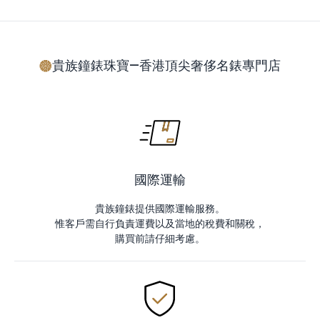
貴族鐘錶珠寶—香港頂尖奢侈名錶專門店
國際運輸
貴族鐘錶提供國際運輸服務。
惟客戶需自行負責運費以及當地的稅費和關稅，
購買前請仔細考慮。