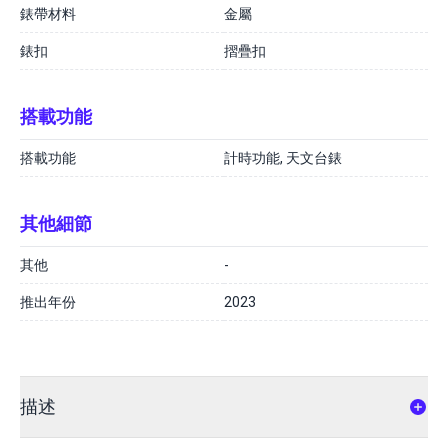
錶帶材料
金屬
錶扣
摺疊扣
搭載功能
搭載功能
計時功能, 天文台錶
其他細節
其他
-
推出年份
2023
描述