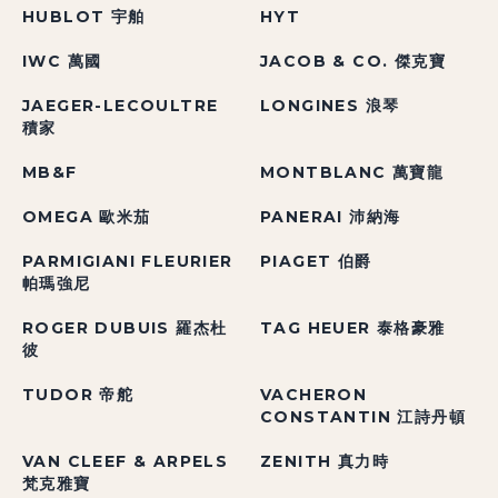
HUBLOT 宇舶
HYT
IWC 萬國
JACOB & CO. 傑克寶
JAEGER-LECOULTRE
LONGINES 浪琴
積家
MB&F
MONTBLANC 萬寶龍
OMEGA 歐米茄
PANERAI 沛納海
PARMIGIANI FLEURIER
PIAGET 伯爵
帕瑪強尼
ROGER DUBUIS 羅杰杜
TAG HEUER 泰格豪雅
彼
TUDOR 帝舵
VACHERON
CONSTANTIN 江詩丹頓
VAN CLEEF & ARPELS
ZENITH 真力時
梵克雅寶