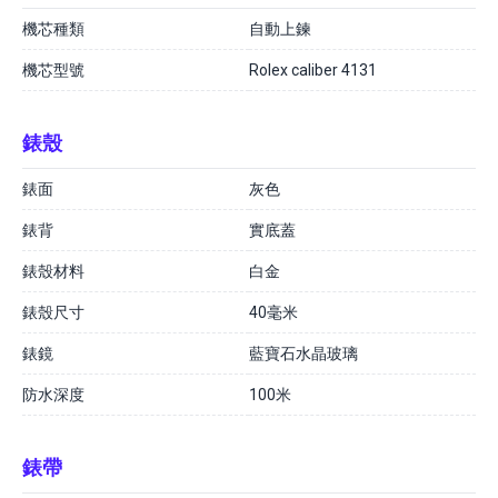
機芯種類
自動上鍊
機芯型號
Rolex caliber 4131
錶殼
錶面
灰色
錶背
實底蓋
錶殼材料
白金
錶殼尺寸
40毫米
錶鏡
藍寶石水晶玻璃
防水深度
100米
錶帶