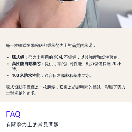
每一枚蠔式恒動腕錶都秉承勞力士對品質的承诺：
蠔式鋼
：勞力士專用的 904L 不鏽鋼，以其強度和韌性著稱。
高性能自動機芯
：提供可靠的計时性能，動力儲備長達 70 小
時。
100 米防水性能
：適合日常佩戴和基本防水。
蠔式恒動不僅僅是一枚腕錶，它更是超越時間的標誌，彰顯了勞力
士對卓越的追求。
FAQ
有關勞力士的常見問題