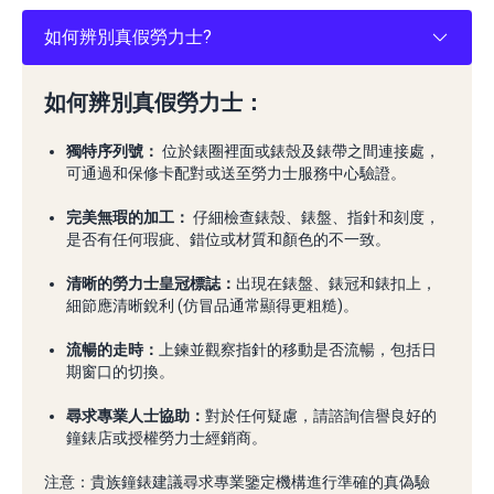
如何辨別真假勞力士?
如何辨別真假勞力士：
獨特序列號：
位於錶圈裡面或錶殼及錶帶之間連接處，
可通過和保修卡配對或送至勞力士服務中心驗證。
完美無瑕的加工：
仔細檢查錶殼、錶盤、指針和刻度，
是否有任何瑕疵、錯位或材質和顏色的不一致。
清晰的勞力士皇冠標誌：
出現在錶盤、錶冠和錶扣上，
細節應清晰銳利 (仿冒品通常顯得更粗糙)。
流暢的走時：
上鍊並觀察指針的移動是否流暢，包括日
期窗口的切換。
尋求專業人士協助：
對於任何疑慮，請諮詢信譽良好的
鐘錶店或授權勞力士經銷商。
注意：貴族鐘錶建議尋求專業鑒定機構進行準確的真偽驗