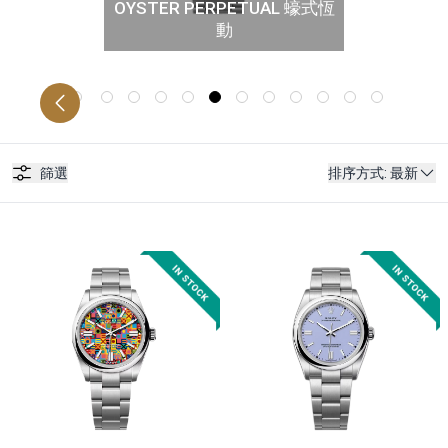
OYSTER PERPETUAL 蠔式恆
動
ST 女裝日誌型
SEA-
篩選
排序方式
:
最新