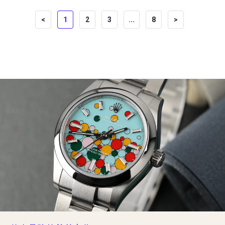
<
1
2
3
...
8
>