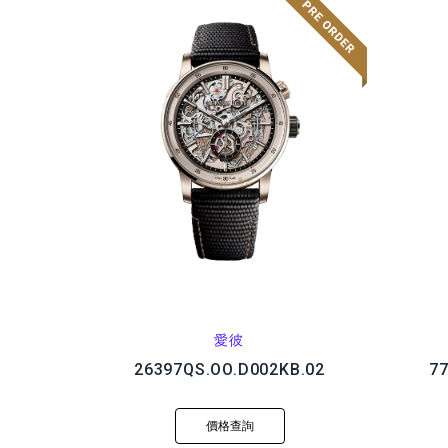
愛彼
26397QS.OO.D002KB.02
7
價格查詢