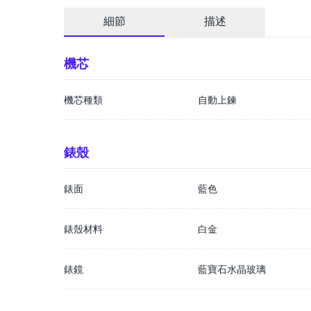
細節
描述
機芯
機芯種類
自動上鍊
錶殼
錶面
藍色
錶殼材料
白金
錶鏡
藍寶石水晶玻璃