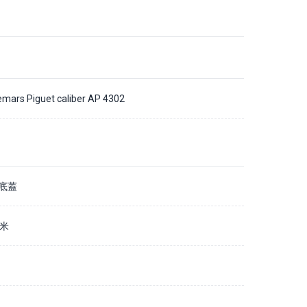
mars Piguet caliber AP 4302
底蓋
毫米