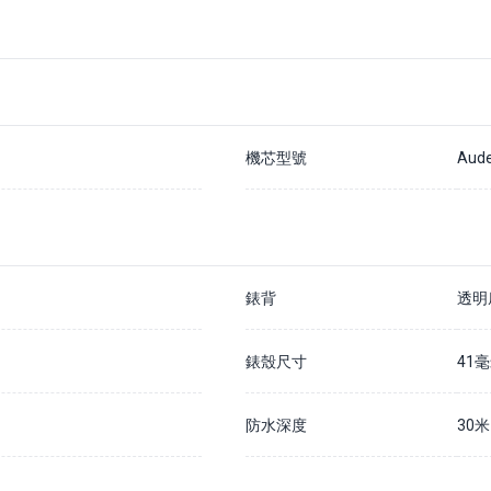
機芯型號
Aude
錶背
透明
錶殼尺寸
41
防水深度
30米