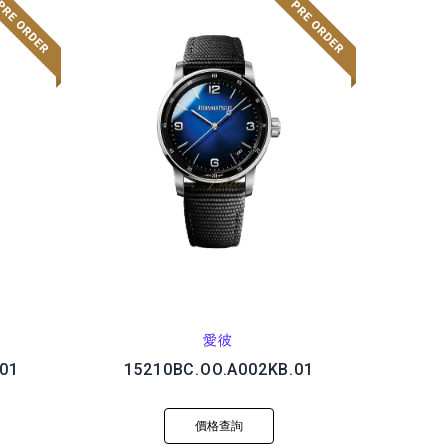
愛彼
01
15210BC.OO.A002KB.01
價格查詢