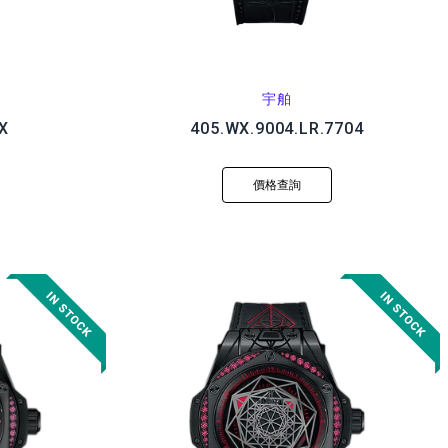
宇舶
X
405.WX.9004.LR.7704
價格查詢