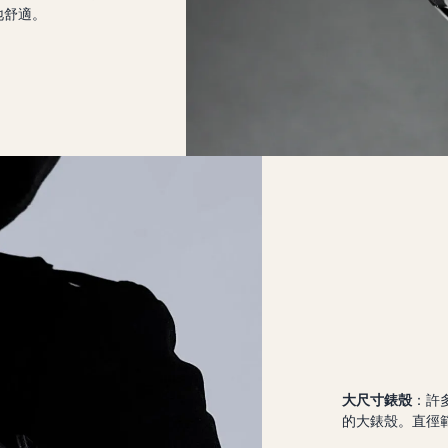
地舒適。
大尺寸錶殼
：許多
的大錶殼。直徑範