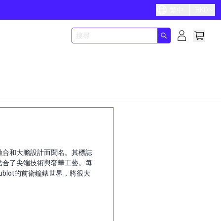
繁中
HKD
料融合和大膽設計而聞名。其標誌
ublot結合了尖端技術與奢華工藝。每
blot的前衛鐘錶世界，將很大