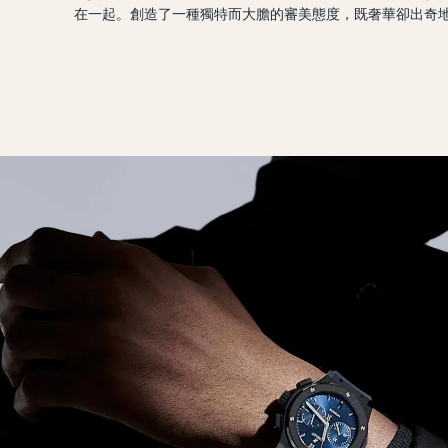
在一起。創造了一種獨特而大膽的審美態度，既奢華卻出奇