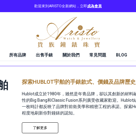
歡迎來到ARISTO全新網站，立即
成為會員
所有品牌
出售手錶
關於我們
常見問題
BLOG
探索HUBLOT宇舶的手錶款式、價錢及品牌歷史
宇舶
Hublot成立於1980年，雖然是年青品牌，卻以其創新的材
性的Big Bang和Classic Fusion系列廣受收藏家歡迎。H
一枚時計都反映了品牌對前衛美學和精密工程的承諾。探索Hu
程度地刷新你對鐘錶的認知。
了解更多