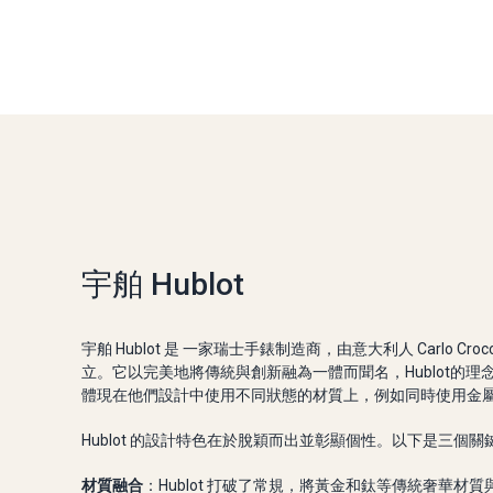
宇舶 Hublot
宇舶 Hublot 是 一家瑞士手錶制造商，由意大利人 Carlo Croc
立。它以完美地將傳統與創新融為一體而聞名，Hublot的理
體現在他們設計中使用不同狀態的材質上，例如同時使用金
Hublot 的設計特色在於脫穎而出並彰顯個性。以下是三個關
材質融合
：Hublot 打破了常規，將黃金和鈦等傳統奢華材