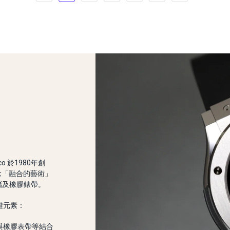
co 於1980年創
念「融合的藝術」
屬及橡膠錶帶。
鍵元素：
質與橡膠表帶等結合