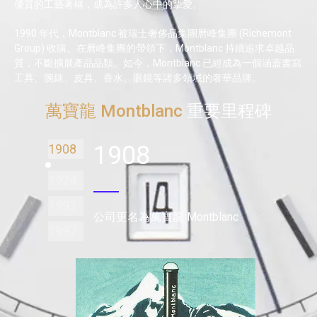
優質的工藝著稱，成為許多人心中的摯愛。
1990 年代，Montblanc 被瑞士奢侈品集團曆峰集團 (Richemont
Group) 收購。在曆峰集團的帶領下，Montblanc 持續追求卓越品
質，不斷擴展產品品類。如今，Montblanc 已經成為一個涵蓋書寫
工具、腕錶、皮具、香水、眼鏡等諸多領域的奢華品牌。
萬寶龍 Montblanc
重要里程碑
1908
1908
1924
1993
公司更名為萬寶龍 Montblanc
1997