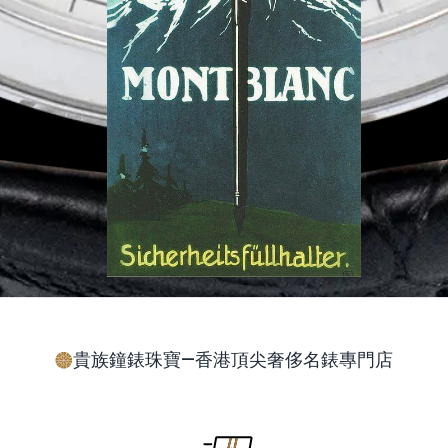
貴族鐘錶珠寶—香港頂尖奢侈名錶專門店