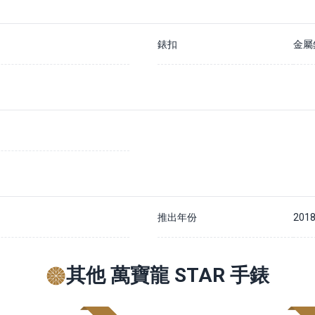
錶扣
金屬
推出年份
201
其他 萬寶龍 STAR 手錶