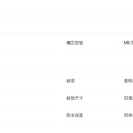
支付20%訂金以確保您在該手錶的預訂佇列中
除非我們無法履行您的訂單，否則訂金不予退還
通常情況下，我們預計訂購時間為 7 - 14 個工作日內
如果需要更長訂購時間，我們會儘快通知您
請在貨到公司的30天內結清全款，否則訂金將被沒收並不予退還
詳情請瀏覽我們的
預購訂金政策
機芯型號
MB 2
錶背
透明
錶殼尺寸
32
防水深度
30米