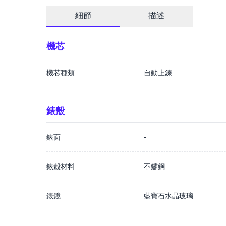
細節
描述
機芯
機芯種類
自動上鍊
錶殼
錶面
-
錶殼材料
不鏽鋼
錶鏡
藍寶石水晶玻璃