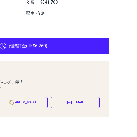
公價: HK$41,700
配件: 有盒
預購訂金
(
HK$6,260
)
找心水手錶！
：
ARISTO_WATCH
E-MAIL