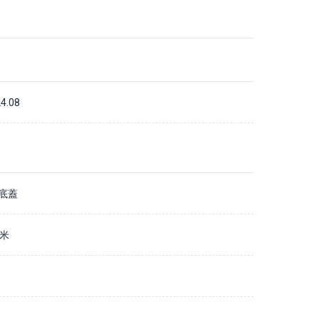
4.08
底蓋
毫米