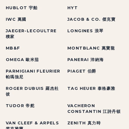
HUBLOT 宇舶
HYT
IWC 萬國
JACOB & CO. 傑克寶
JAEGER-LECOULTRE
LONGINES 浪琴
積家
MB&F
MONTBLANC 萬寶龍
OMEGA 歐米茄
PANERAI 沛納海
PARMIGIANI FLEURIER
PIAGET 伯爵
帕瑪強尼
ROGER DUBUIS 羅杰杜
TAG HEUER 泰格豪雅
彼
TUDOR 帝舵
VACHERON
CONSTANTIN 江詩丹頓
VAN CLEEF & ARPELS
ZENITH 真力時
梵克雅寶