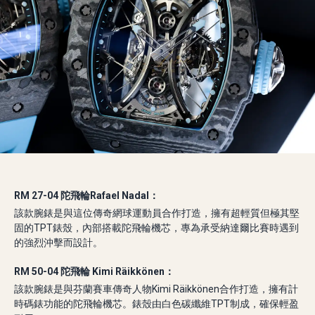
RM 27-04 陀飛輪Rafael Nadal：
該款腕錶是與這位傳奇網球運動員合作打造，擁有超輕質但極其堅
固的TPT錶殼，內部搭載陀飛輪機芯，專為承受納達爾比賽時遇到
的強烈沖擊而設計。
RM 50-04 陀飛輪 Kimi Räikkönen：
該款腕錶是與芬蘭賽車傳奇人物Kimi Räikkönen合作打造，擁有計
時碼錶功能的陀飛輪機芯。錶殼由白色碳纖維TPT制成，確保輕盈