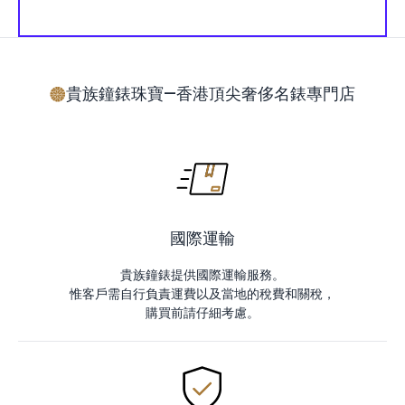
貴族鐘錶珠寶—香港頂尖奢侈名錶專門店
國際運輸
貴族鐘錶提供國際運輸服務。
惟客戶需自行負責運費以及當地的稅費和關稅，
購買前請仔細考慮。