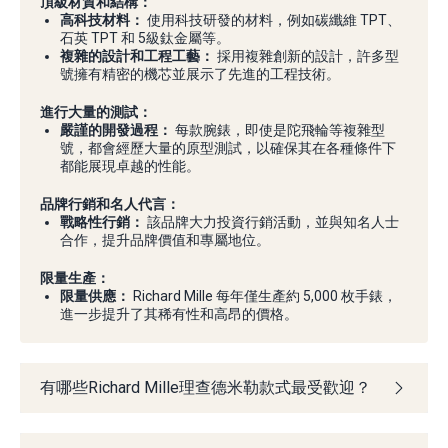
頂級材質和結構：
高科技材料：
使用科技研發的材料，例如碳纖維 TPT、
石英 TPT 和 5級鈦金屬等。
複雜的設計和工程工藝：
採用複雜創新的設計，許多型
號擁有精密的機芯並展示了先進的工程技術。
進行大量的測試：
嚴謹的開發過程：
每款腕錶，即使是陀飛輪等複雜型
號，都會經歷大量的原型測試，以確保其在各種條件下
都能展現卓越的性能。
品牌行銷和名人代言：
戰略性行銷：
該品牌大力投資行銷活動，並與知名人士
合作，提升品牌價值和專屬地位。
限量生產：
限量供應：
Richard Mille 每年僅生產約 5,000 枚手錶，
進一步提升了其稀有性和高昂的價格。
有哪些Richard Mille理查德米勒款式最受歡迎？