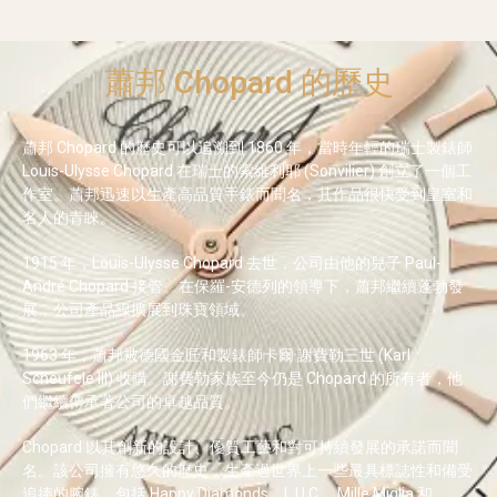
蕭邦 Chopard 的歷史
蕭邦 Chopard 的歷史可以追溯到 1860 年，當時年輕的瑞士製錶師
Louis-Ulysse Chopard 在瑞士的索維利耶 (Sonvilier) 創立了一個工
作室。蕭邦迅速以生產高品質手錶而聞名，其作品很快受到皇室和
名人的青睞。
1915 年，Louis-Ulysse Chopard 去世，公司由他的兒子 Paul-
André Chopard 接管。在保羅-安德列的領導下，蕭邦繼續蓬勃發
展，公司產品線擴展到珠寶領域。
1963 年，蕭邦被德國金匠和製錶師卡爾·謝費勒三世 (Karl
Scheufele III) 收購。謝費勒家族至今仍是 Chopard 的所有者，他
們繼續傳承著公司的卓越品質。
Chopard 以其創新的設計、優質工藝和對可持續發展的承諾而聞
名。該公司擁有悠久的歷史，生產過世界上一些最具標誌性和備受
追捧的腕錶，包括 Happy Diamonds、L.U.C.、Mille Miglia 和