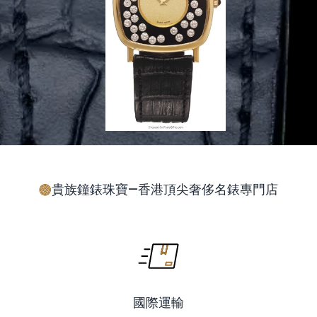
貴族鐘錶珠寶—香港頂尖奢侈名錶專門店
國際運輸