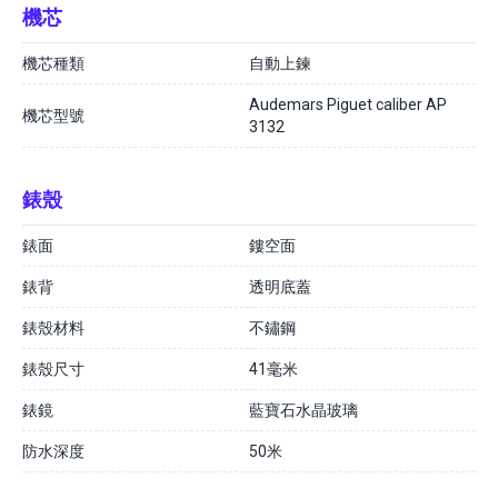
機芯
機芯種類
自動上鍊
Audemars Piguet caliber AP
機芯型號
3132
錶殼
錶面
鏤空面
錶背
透明底蓋
錶殼材料
不鏽鋼
錶殼尺寸
41毫米
錶鏡
藍寶石水晶玻璃
防水深度
50米