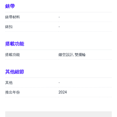
錶帶
錶帶材料
-
錶扣
-
搭載功能
搭載功能
鏤空設計, 雙擺輪
其他細節
其他
-
推出年份
2024