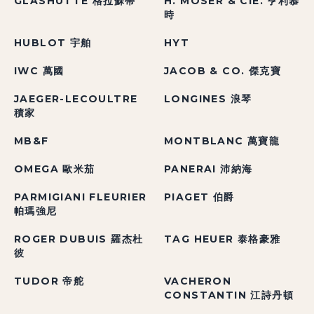
GLASHÜTTE 格拉蘇蒂
H. MOSER & CIE. 亨利慕
時
HUBLOT 宇舶
HYT
IWC 萬國
JACOB & CO. 傑克寶
JAEGER-LECOULTRE
LONGINES 浪琴
積家
MB&F
MONTBLANC 萬寶龍
OMEGA 歐米茄
PANERAI 沛納海
PARMIGIANI FLEURIER
PIAGET 伯爵
帕瑪強尼
ROGER DUBUIS 羅杰杜
TAG HEUER 泰格豪雅
彼
TUDOR 帝舵
VACHERON
CONSTANTIN 江詩丹頓