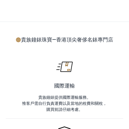
貴族鐘錶珠寶—香港頂尖奢侈名錶專門店
國際運輸
貴族鐘錶提供國際運輸服務。
惟客戶需自行負責運費以及當地的稅費和關稅，
購買前請仔細考慮。