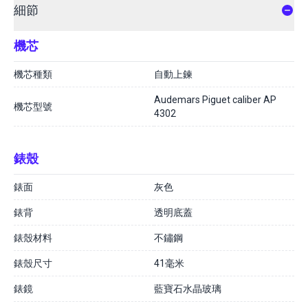
細節
機芯
機芯種類
自動上鍊
Audemars Piguet caliber AP
機芯型號
4302
錶殼
錶面
灰色
錶背
透明底蓋
錶殼材料
不鏽鋼
錶殼尺寸
41毫米
錶鏡
藍寶石水晶玻璃