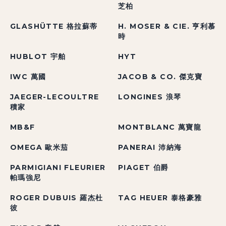
芝柏
GLASHÜTTE 格拉蘇蒂
H. MOSER & CIE. 亨利慕
時
HUBLOT 宇舶
HYT
IWC 萬國
JACOB & CO. 傑克寶
JAEGER-LECOULTRE
LONGINES 浪琴
積家
MB&F
MONTBLANC 萬寶龍
OMEGA 歐米茄
PANERAI 沛納海
PARMIGIANI FLEURIER
PIAGET 伯爵
帕瑪強尼
ROGER DUBUIS 羅杰杜
TAG HEUER 泰格豪雅
彼