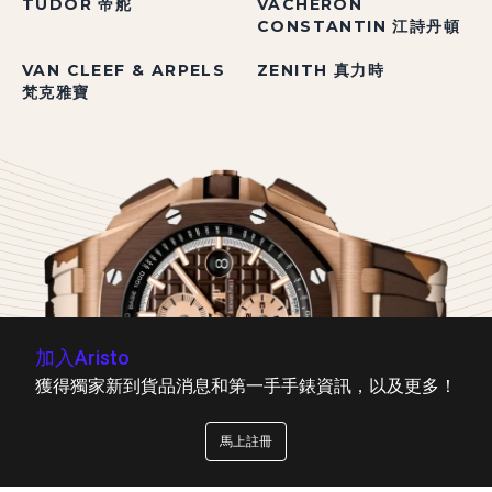
TUDOR 帝舵
VACHERON
CONSTANTIN 江詩丹頓
VAN CLEEF & ARPELS
ZENITH 真力時
梵克雅寶
加入Aristo
獲得獨家新到貨品消息和第一手手錶資訊，以及更多！
馬上註冊