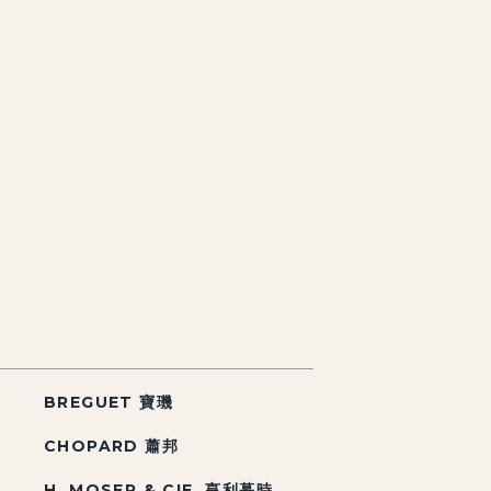
BREGUET 寶璣
CHOPARD 蕭邦
H. MOSER & CIE. 亨利慕時