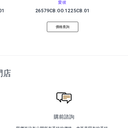
愛彼
01
26579CB.OO.1225CB.01
價格查詢
門店
購前諮詢