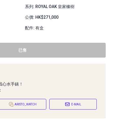
系列: ROYAL OAK 皇家橡樹
公價: HK$271,000
配件: 有盒
已售
找心水手錶！
：
ARISTO_WATCH
E-MAIL