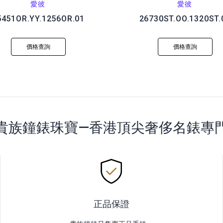
愛彼
愛彼
5451OR.YY.1256OR.01
26730ST.OO.1320ST.
價格查詢
價格查詢
貴族鐘錶珠寶—香港頂尖奢侈名錶專
正品保證