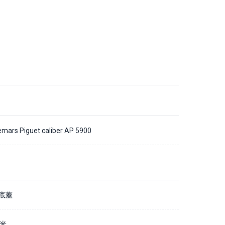
mars Piguet caliber AP 5900
底蓋
毫米