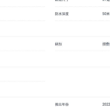
防水深度
50米
錶扣
摺疊
推出年份
202