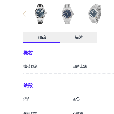
細節
描述
機芯
機芯種類
自動上鍊
錶殼
錶面
藍色
錶殼材料
不鏽鋼