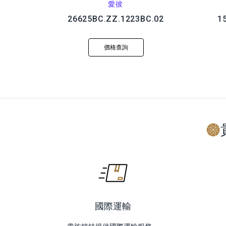
愛彼
26625BC.ZZ.1223BC.02
1
價格查詢
國際運輸