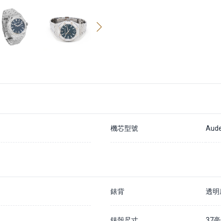
機芯型號
Aude
錶背
透明
錶殼尺寸
37