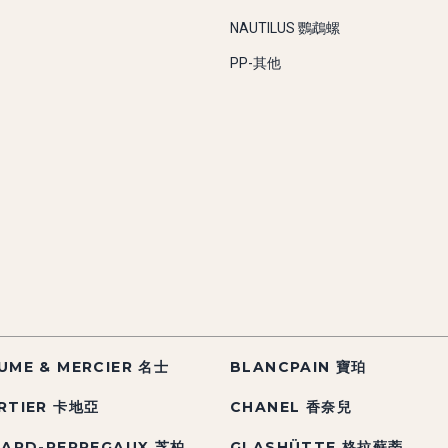
NAUTILUS 鸚鵡螺
PP-其他
UME & MERCIER 名士
BLANCPAIN 寶珀
RTIER 卡地亞
CHANEL 香奈兒
RARD-PERREGAUX 芝柏
GLASHÜTTE 格拉蘇蒂