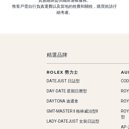
貴族鐘錶提供國際運輸服務。
惟客戶需自行負責運費以及當地的稅費和關稅，購買前請仔
細考慮。
精選品牌
ROLEX 勞力士
AU
DATEJUST 日誌型
COD
DAY-DATE 星期日曆型
RO
DAYTONA 迪通拿
RO
GMT-MASTER II 格林威治型II
RO
型
LADY-DATEJUST 女裝日誌型
AP