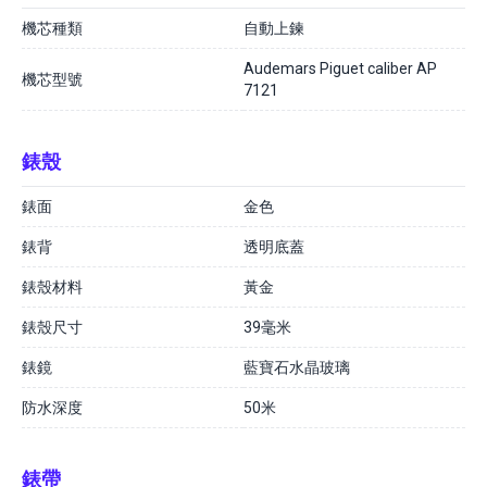
機芯種類
自動上鍊
Audemars Piguet caliber AP
機芯型號
7121
錶殼
錶面
金色
錶背
透明底蓋
錶殼材料
黃金
錶殼尺寸
39毫米
錶鏡
藍寶石水晶玻璃
防水深度
50米
錶帶