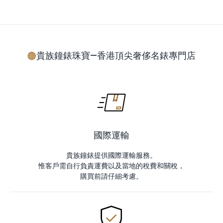
貴族鐘錶珠寶—香港頂尖奢侈名錶專門店
國際運輸
貴族鐘錶提供國際運輸服務。
惟客戶需自行負責運費以及當地的稅費和關稅，
購買前請仔細考慮。