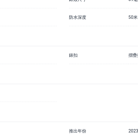
防水深度
50米
錶扣
摺疊
推出年份
202