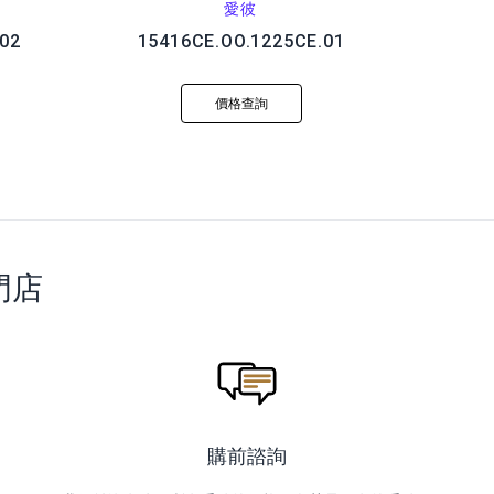
愛彼
02
15416CE.OO.1225CE.01
價格查詢
門店
購前諮詢