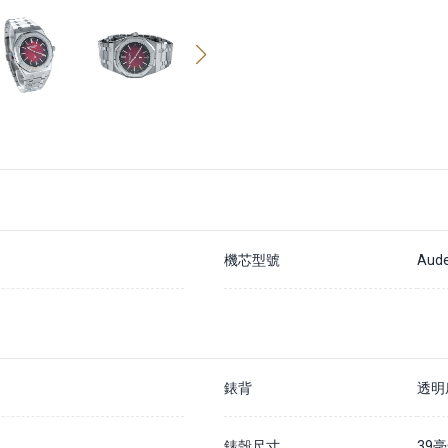
機芯型號
Aude
錶背
透明
錶殼尺寸
39