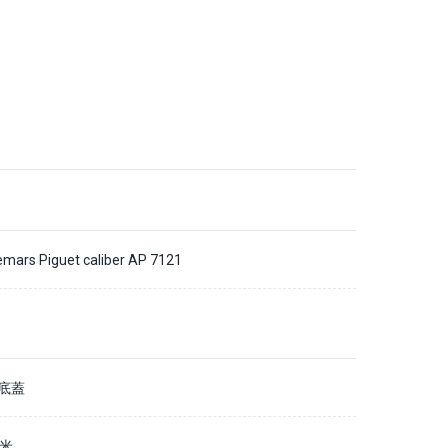
mars Piguet caliber AP 7121
底蓋
毫米