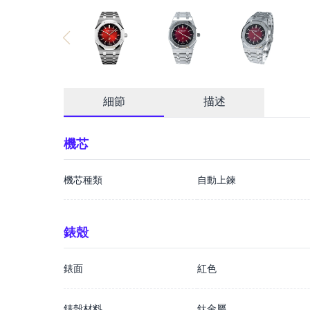
細節
描述
機芯
機芯種類
自動上鍊
錶殼
錶面
紅色
錶殼材料
鈦金屬