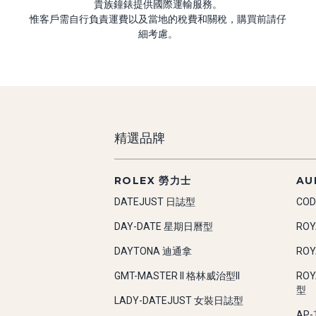
貴族鐘錶提供國際運輸服務。
惟客戶需自行負責運費以及當地的稅費和關稅，購買前請仔
細考慮。
精選品牌
ROLEX 勞力士
AU
DATEJUST 日誌型
COD
DAY-DATE 星期日曆型
RO
DAYTONA 迪通拿
RO
GMT-MASTER II 格林威治型II
RO
型
LADY-DATEJUST 女裝日誌型
AP