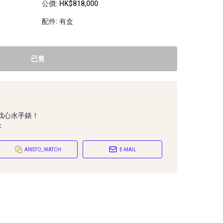
公價: HK$818,000
配件: 有盒
已售
找心水手錶！
：
ARISTO_WATCH
E-MAIL