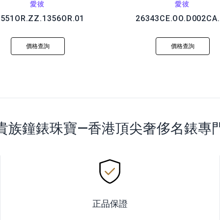
愛彼
愛彼
5551OR.ZZ.1356OR.01
26343CE.OO.D002CA.
價格查詢
價格查詢
貴族鐘錶珠寶—香港頂尖奢侈名錶專
正品保證