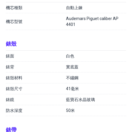
機芯種類
自動上鍊
Audemars Piguet caliber AP
機芯型號
4401
錶殼
錶面
白色
錶背
實底蓋
錶殼材料
不鏽鋼
錶殼尺寸
41毫米
錶鏡
藍寶石水晶玻璃
防水深度
50米
錶帶