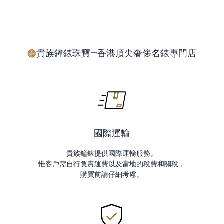
貴族鐘錶珠寶—香港頂尖奢侈名錶專門店
國際運輸
貴族鐘錶提供國際運輸服務。
惟客戶需自行負責運費以及當地的稅費和關稅，
購買前請仔細考慮。