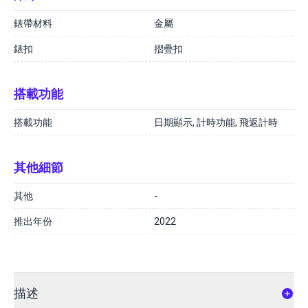
錶帶材料
金屬
錶扣
摺疊扣
搭載功能
搭載功能
日期顯示, 計時功能, 飛返計時
其他細節
其他
-
推出年份
2022
描述