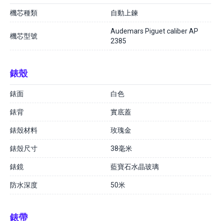
機芯種類
自動上鍊
Audemars Piguet caliber AP
機芯型號
2385
錶殼
錶面
白色
錶背
實底蓋
錶殼材料
玫瑰金
錶殼尺寸
38毫米
錶鏡
藍寶石水晶玻璃
防水深度
50米
錶帶