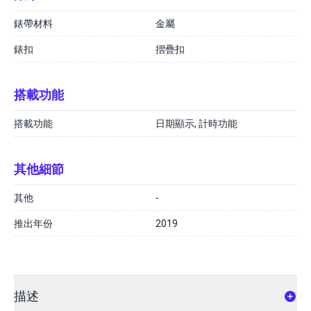
錶帶材料
金屬
錶扣
摺疊扣
搭載功能
搭載功能
日期顯示, 計時功能
其他細節
其他
-
推出年份
2019
描述