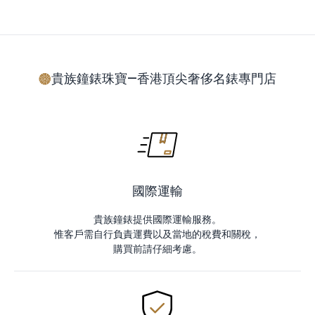
貴族鐘錶珠寶—香港頂尖奢侈名錶專門店
國際運輸
貴族鐘錶提供國際運輸服務。
惟客戶需自行負責運費以及當地的稅費和關稅，
購買前請仔細考慮。