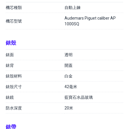
機芯種類
自動上鍊
Audemars Piguet caliber AP
機芯型號
1000SQ
錶殼
錶面
透明
錶背
開蓋
錶殼材料
白金
錶殼尺寸
42毫米
錶鏡
藍寶石水晶玻璃
防水深度
20米
錶帶