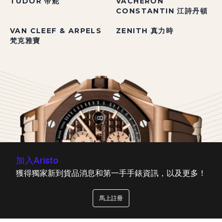
TUDOR 帝舵
VACHERON
CONSTANTIN 江詩丹頓
VAN CLEEF & ARPELS
ZENITH 真力時
梵克雅寶
加入Aristo
獲得獨家新到貨品消息和第一手手錶資訊，以及更多！
馬上註冊