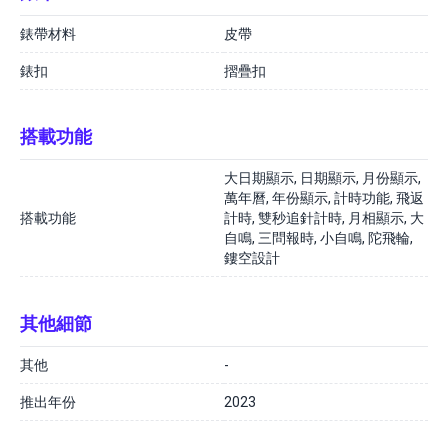
錶帶材料
皮帶
錶扣
摺疊扣
搭載功能
大日期顯示, 日期顯示, 月份顯示,
萬年曆, 年份顯示, 計時功能, 飛返
搭載功能
計時, 雙秒追針計時, 月相顯示, 大
自鳴, 三問報時, 小自鳴, 陀飛輪,
鏤空設計
其他細節
其他
-
推出年份
2023