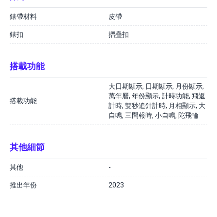
錶帶材料
皮帶
錶扣
摺疊扣
搭載功能
大日期顯示, 日期顯示, 月份顯示,
萬年曆, 年份顯示, 計時功能, 飛返
搭載功能
計時, 雙秒追針計時, 月相顯示, 大
自鳴, 三問報時, 小自鳴, 陀飛輪
其他細節
其他
-
推出年份
2023