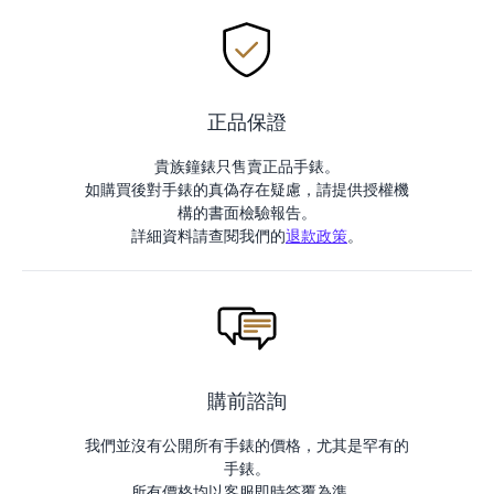
正品保證
貴族鐘錶只售賣正品手錶。
如購買後對手錶的真偽存在疑慮，請提供授權機
構的書面檢驗報告。
詳細資料請查閱我們的
退款政策
。
購前諮詢
我們並沒有公開所有手錶的價格，尤其是罕有的
手錶。
所有價格均以客服即時答覆為準。