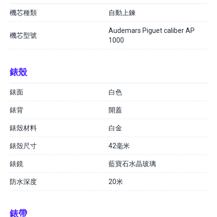
機芯種類
自動上鍊
Audemars Piguet caliber AP
機芯型號
1000
錶殼
錶面
白色
錶背
開蓋
錶殼材料
白金
錶殼尺寸
42毫米
錶鏡
藍寶石水晶玻璃
防水深度
20米
錶帶