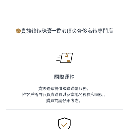
貴族鐘錶珠寶—香港頂尖奢侈名錶專門店
國際運輸
貴族鐘錶提供國際運輸服務。
惟客戶需自行負責運費以及當地的稅費和關稅，
購買前請仔細考慮。