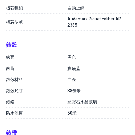
機芯種類
自動上鍊
Audemars Piguet caliber AP
機芯型號
2385
錶殼
錶面
黑色
錶背
實底蓋
錶殼材料
白金
錶殼尺寸
38毫米
錶鏡
藍寶石水晶玻璃
防水深度
50米
錶帶