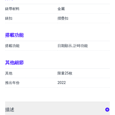
錶帶材料
金屬
錶扣
摺疊扣
搭載功能
搭載功能
日期顯示, 計時功能
其他細節
其他
限量25枚
推出年份
2022
描述