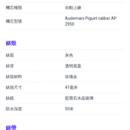
機芯種類
自動上鍊
Audemars Piguet caliber AP
機芯型號
2950
錶殼
錶面
灰色
錶背
透明底蓋
錶殼材料
玫瑰金
錶殼尺寸
41毫米
錶鏡
藍寶石水晶玻璃
防水深度
50米
錶帶