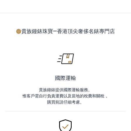
貴族鐘錶珠寶—香港頂尖奢侈名錶專門店
國際運輸
貴族鐘錶提供國際運輸服務。
惟客戶需自行負責運費以及當地的稅費和關稅，
購買前請仔細考慮。