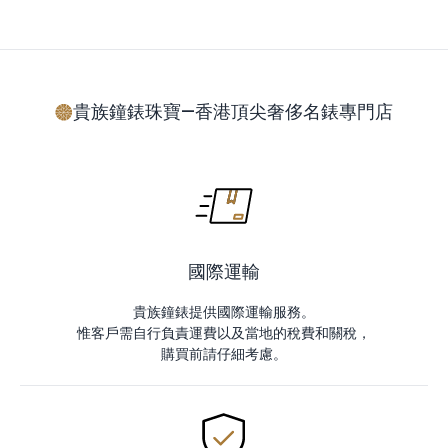
貴族鐘錶珠寶—香港頂尖奢侈名錶專門店
國際運輸
貴族鐘錶提供國際運輸服務。
惟客戶需自行負責運費以及當地的稅費和關稅，
購買前請仔細考慮。