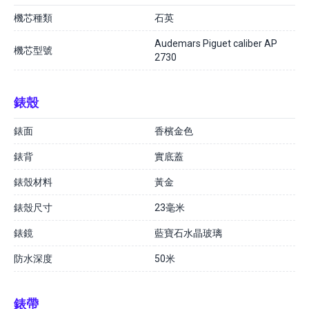
機芯種類
石英
Audemars Piguet caliber AP
機芯型號
2730
錶殼
錶面
香檳金色
錶背
實底蓋
錶殼材料
黃金
錶殼尺寸
23毫米
錶鏡
藍寶石水晶玻璃
防水深度
50米
錶帶