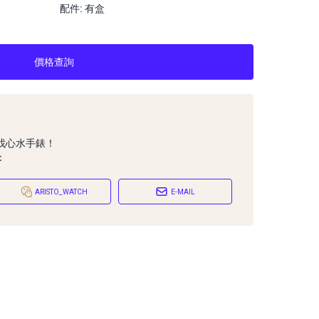
配件: 有盒
價格查詢
找心水手錶！
：
ARISTO_WATCH
E-MAIL