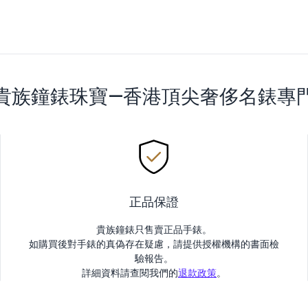
貴族鐘錶珠寶—香港頂尖奢侈名錶專
正品保證
貴族鐘錶只售賣正品手錶。
如購買後對手錶的真偽存在疑慮，請提供授權機構的書面檢
驗報告。
詳細資料請查閱我們的
退款政策
。