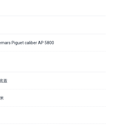
mars Piguet caliber AP 5800
底蓋
毫米