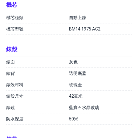
機芯
機芯種類
自動上鍊
機芯型號
BM14 1975 AC2
錶殼
錶面
灰色
錶背
透明底蓋
錶殼材料
玫瑰金
錶殼尺寸
42毫米
錶鏡
藍寶石水晶玻璃
防水深度
50米