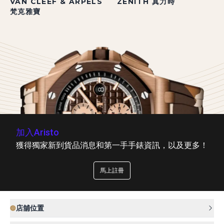
VAN CLEEF & ARPELS
ZENITH 真力時
梵克雅寶
加入Aristo
獲得獨家新到貨品消息和第一手手錶資訊，以及更多！
馬上註冊
店舖位置