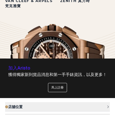
VAN CLEEF & ARPELS
ZENITH 真力時
梵克雅寶
加入Aristo
獲得獨家新到貨品消息和第一手手錶資訊，以及更多！
馬上註冊
店舖位置