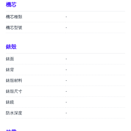
機芯
機芯種類
-
機芯型號
-
錶殼
錶面
-
錶背
-
錶殼材料
-
錶殼尺寸
-
錶鏡
-
防水深度
-