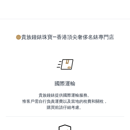
貴族鐘錶珠寶—香港頂尖奢侈名錶專門店
國際運輸
貴族鐘錶提供國際運輸服務。
惟客戶需自行負責運費以及當地的稅費和關稅，
購買前請仔細考慮。