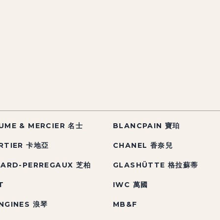
UME & MERCIER 名士
BLANCPAIN 寶珀
RTIER 卡地亞
CHANEL 香奈兒
RARD-PERREGAUX 芝柏
GLASHÜTTE 格拉蘇蒂
T
IWC 萬國
NGINES 浪琴
MB&F