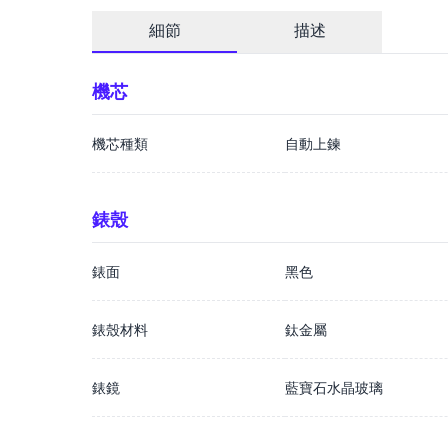
細節
描述
機芯
機芯種類
自動上鍊
錶殼
錶面
黑色
錶殼材料
鈦金屬
錶鏡
藍寶石水晶玻璃