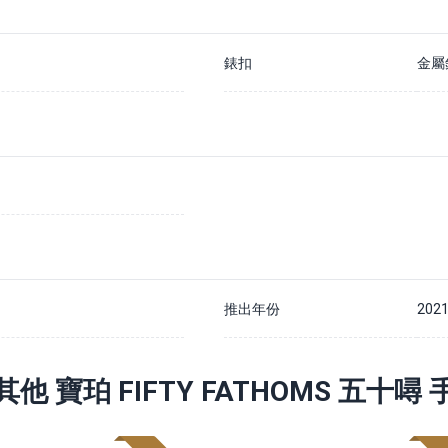
錶扣
金屬
推出年份
202
其他 寶珀 FIFTY FATHOMS 五十噚 