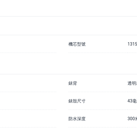
支付20%訂金以確保您在該手錶的預訂佇列中
除非我們無法履行您的訂單，否則訂金不予退還
通常情況下，我們預計訂購時間為 7 - 14 個工作日內
如果需要更長訂購時間，我們會儘快通知您
請在貨到公司的30天內結清全款，否則訂金將被沒收並不予退還
詳情請瀏覽我們的
預購訂金政策
機芯型號
131
錶背
透明
錶殼尺寸
43
防水深度
300