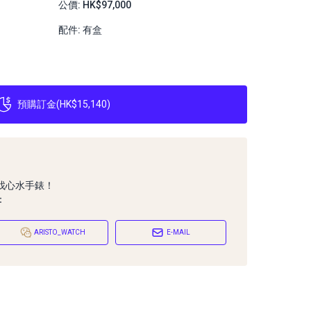
公價: HK$97,000
配件: 有盒
預購訂金
(
HK$15,140
)
找心水手錶！
：
ARISTO_WATCH
E-MAIL