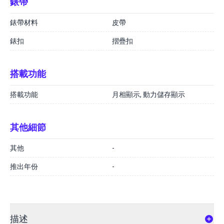
錶帶
錶帶材料
皮帶
錶扣
摺疊扣
搭載功能
搭載功能
月相顯示, 動力儲存顯示
其他細節
其他
-
推出年份
-
描述