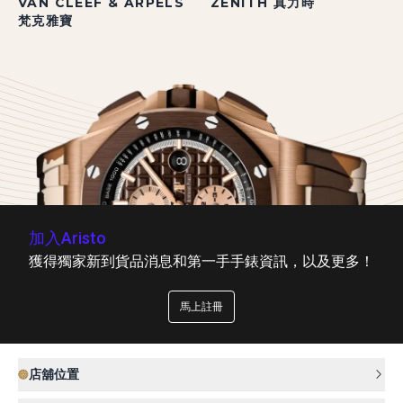
VAN CLEEF & ARPELS
ZENITH 真力時
梵克雅寶
加入Aristo
獲得獨家新到貨品消息和第一手手錶資訊，以及更多！
馬上註冊
店舖位置