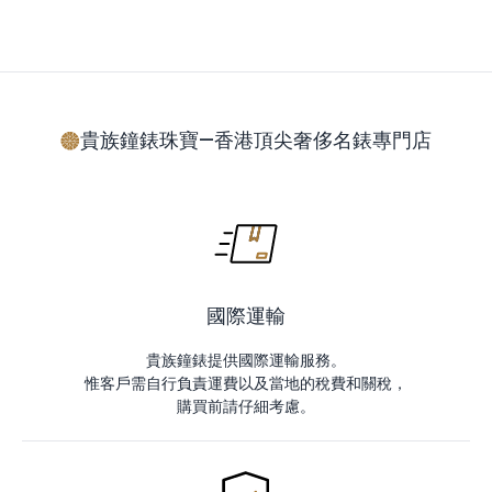
貴族鐘錶珠寶—香港頂尖奢侈名錶專門店
國際運輸
貴族鐘錶提供國際運輸服務。
惟客戶需自行負責運費以及當地的稅費和關稅，
購買前請仔細考慮。