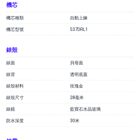
機芯
機芯種類
自動上鍊
機芯型號
537DRL1
錶殼
錶面
貝母面
錶背
透明底蓋
錶殼材料
玫瑰金
錶殼尺寸
28毫米
錶鏡
藍寶石水晶玻璃
防水深度
30米