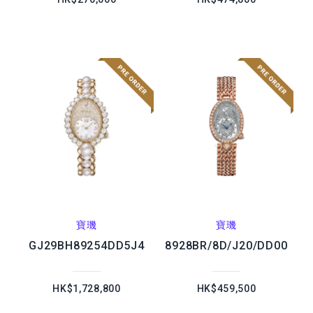
寶璣
寶璣
GJ29BH89254DD5J4
8928BR/8D/J20/DD00
HK$1,728,800
HK$459,500