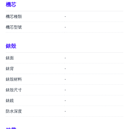
機芯
機芯種類
-
機芯型號
-
錶殼
錶面
-
錶背
-
錶殼材料
-
錶殼尺寸
-
錶鏡
-
防水深度
-