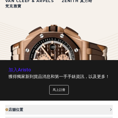
VAN CLEEF & ARPELS
ZENITH 真力時
梵克雅寶
加入Aristo
獲得獨家新到貨品消息和第一手手錶資訊，以及更多！
馬上註冊
店舖位置