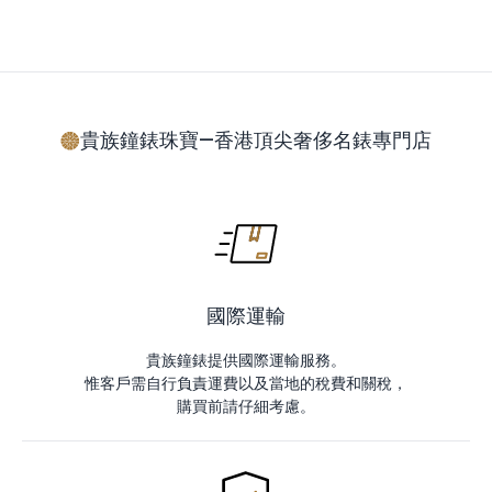
貴族鐘錶珠寶—香港頂尖奢侈名錶專門店
國際運輸
貴族鐘錶提供國際運輸服務。
惟客戶需自行負責運費以及當地的稅費和關稅，
購買前請仔細考慮。