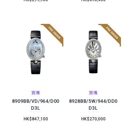
寶璣
寶璣
8909BB/VD/964/D00
8928BB/5W/944/DD0
D3L
D3L
HK$847,100
HK$270,000