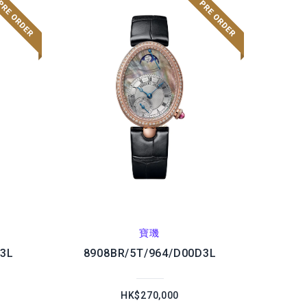
寶璣
D3L
8908BR/5T/964/D00D3L
HK$270,000