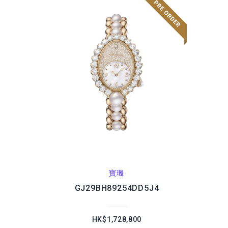
寶璣
GJ29BH89254DD5J4
HK$1,728,800