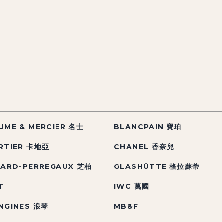
UME & MERCIER 名士
BLANCPAIN 寶珀
RTIER 卡地亞
CHANEL 香奈兒
RARD-PERREGAUX 芝柏
GLASHÜTTE 格拉蘇蒂
T
IWC 萬國
NGINES 浪琴
MB&F