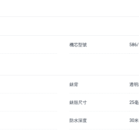
支付20%訂金以確保您在該手錶的預訂佇列中
除非我們無法履行您的訂單，否則訂金不予退還
通常情況下，我們預計訂購時間為 7 - 14 個工作日內
如果需要更長訂購時間，我們會儘快通知您
請在貨到公司的30天內結清全款，否則訂金將被沒收並不予退還
詳情請瀏覽我們的
預購訂金政策
機芯型號
586/
錶背
透明
錶殼尺寸
25
防水深度
30米