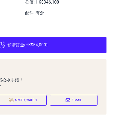
公價: HK$346,100
配件: 有盒
預購訂金
(
HK$54,000
)
找心水手錶！
：
ARISTO_WATCH
E-MAIL