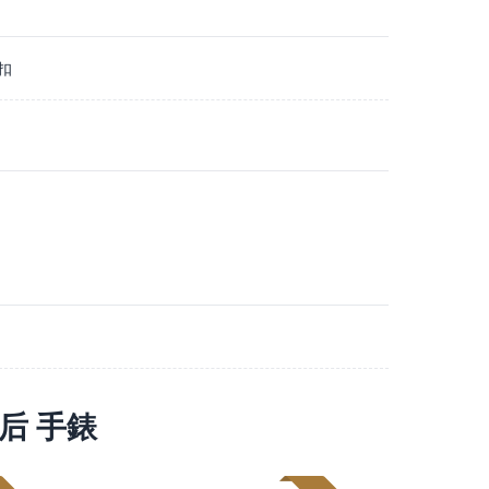
扣
皇后 手錶