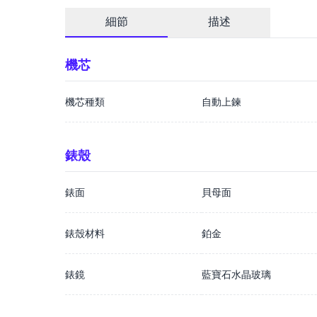
細節
描述
機芯
機芯種類
自動上鍊
錶殼
錶面
貝母面
錶殼材料
鉑金
錶鏡
藍寶石水晶玻璃