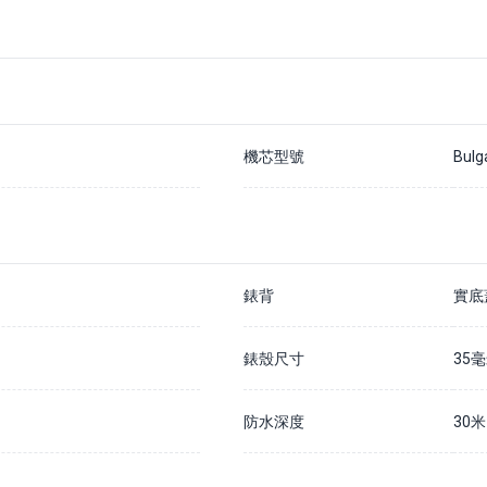
支付20%訂金以確保您在該手錶的預訂佇列中
除非我們無法履行您的訂單，否則訂金不予退還
通常情況下，我們預計訂購時間為 7 - 14 個工作日內
如果需要更長訂購時間，我們會儘快通知您
請在貨到公司的30天內結清全款，否則訂金將被沒收並不予退還
詳情請瀏覽我們的
預購訂金政策
機芯型號
Bulg
錶背
實底
錶殼尺寸
35
防水深度
30米