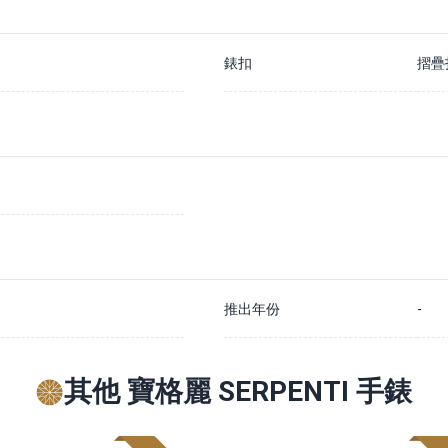
錶扣
摺疊
推出年份
-
其他 寶格麗 SERPENTI 手錶