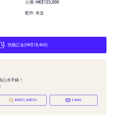
公價: HK$123,000
配件: 有盒
預購訂金
(
HK$18,460
)
找心水手錶！
：
ARISTO_WATCH
E-MAIL