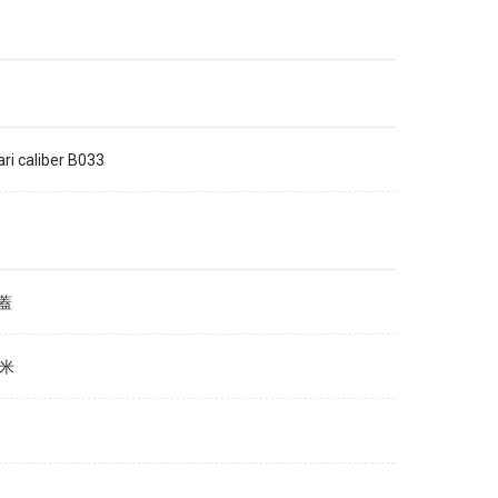
ari caliber B033
蓋
毫米