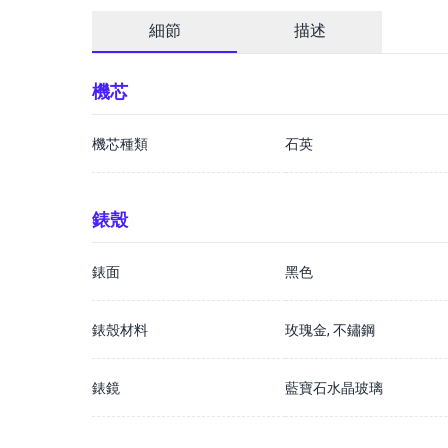
細節
描述
機芯
機芯種類
石英
錶殼
錶面
黑色
錶殼材料
玫瑰金, 不鏽鋼
錶鏡
藍寶石水晶玻璃