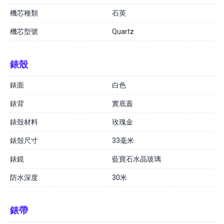
機芯種類
石英
機芯型號
Quartz
錶殼
錶面
白色
錶背
實底蓋
錶殼材料
玫瑰金
錶殼尺寸
33毫米
錶鏡
藍寶石水晶玻璃
防水深度
30米
錶帶