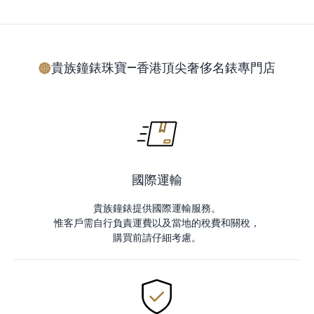
貴族鐘錶珠寶—香港頂尖奢侈名錶專門店
國際運輸
貴族鐘錶提供國際運輸服務。
惟客戶需自行負責運費以及當地的稅費和關稅，
購買前請仔細考慮。