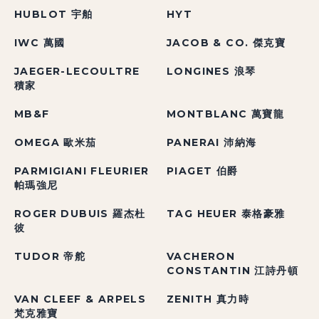
HUBLOT 宇舶
HYT
IWC 萬國
JACOB & CO. 傑克寶
JAEGER-LECOULTRE
LONGINES 浪琴
積家
MB&F
MONTBLANC 萬寶龍
OMEGA 歐米茄
PANERAI 沛納海
PARMIGIANI FLEURIER
PIAGET 伯爵
帕瑪強尼
ROGER DUBUIS 羅杰杜
TAG HEUER 泰格豪雅
彼
TUDOR 帝舵
VACHERON
CONSTANTIN 江詩丹頓
VAN CLEEF & ARPELS
ZENITH 真力時
梵克雅寶