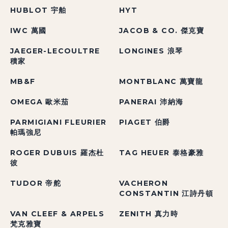
HUBLOT 宇舶
HYT
IWC 萬國
JACOB & CO. 傑克寶
JAEGER-LECOULTRE
LONGINES 浪琴
積家
MB&F
MONTBLANC 萬寶龍
OMEGA 歐米茄
PANERAI 沛納海
PARMIGIANI FLEURIER
PIAGET 伯爵
帕瑪強尼
ROGER DUBUIS 羅杰杜
TAG HEUER 泰格豪雅
彼
TUDOR 帝舵
VACHERON
CONSTANTIN 江詩丹頓
VAN CLEEF & ARPELS
ZENITH 真力時
梵克雅寶