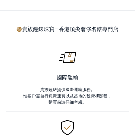
貴族鐘錶珠寶—香港頂尖奢侈名錶專門店
國際運輸
貴族鐘錶提供國際運輸服務。
惟客戶需自行負責運費以及當地的稅費和關稅，
購買前請仔細考慮。