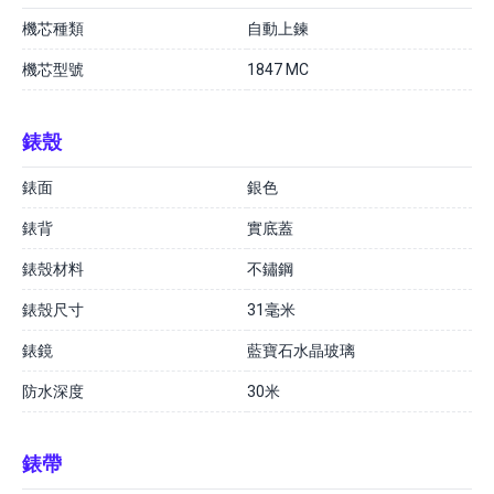
機芯種類
自動上鍊
機芯型號
1847 MC
錶殼
錶面
銀色
錶背
實底蓋
錶殼材料
不鏽鋼
錶殼尺寸
31毫米
錶鏡
藍寶石水晶玻璃
防水深度
30米
錶帶