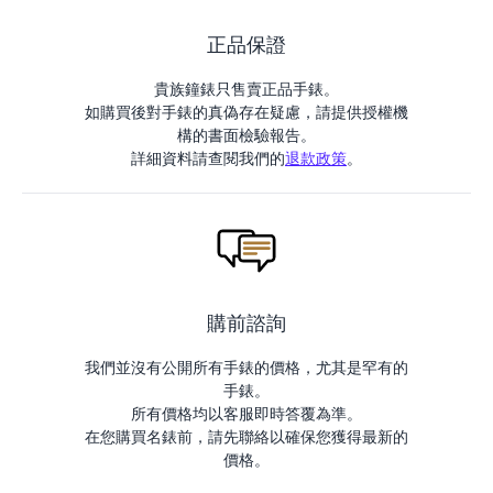
正品保證
貴族鐘錶只售賣正品手錶。
如購買後對手錶的真偽存在疑慮，請提供授權機
構的書面檢驗報告。
詳細資料請查閱我們的
退款政策
。
購前諮詢
我們並沒有公開所有手錶的價格，尤其是罕有的
手錶。
所有價格均以客服即時答覆為準。
在您購買名錶前，請先聯絡以確保您獲得最新的
價格。