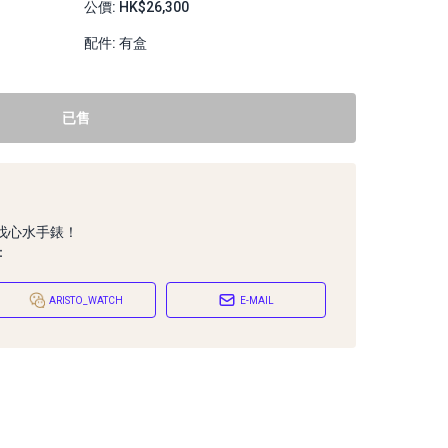
公價: HK$26,300
配件: 有盒
已售
找心水手錶！
：
ARISTO_WATCH
E-MAIL