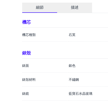
細節
描述
機芯
機芯種類
石英
錶殼
錶面
銀色
錶殼材料
不鏽鋼
錶鏡
藍寶石水晶玻璃