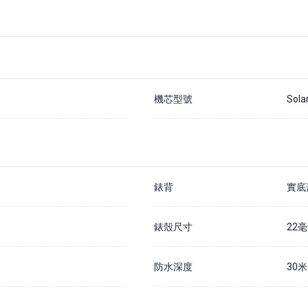
機芯型號
Sola
錶背
實底
錶殼尺寸
22
防水深度
30米