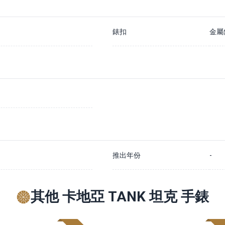
錶扣
金屬
推出年份
-
其他 卡地亞 TANK 坦克 手錶