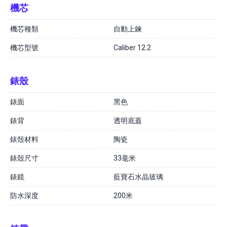
機芯
機芯種類
自動上鍊
機芯型號
Caliber 12.2
錶殼
錶面
黑色
錶背
透明底蓋
錶殼材料
陶瓷
錶殼尺寸
33毫米
錶鏡
藍寶石水晶玻璃
防水深度
200米