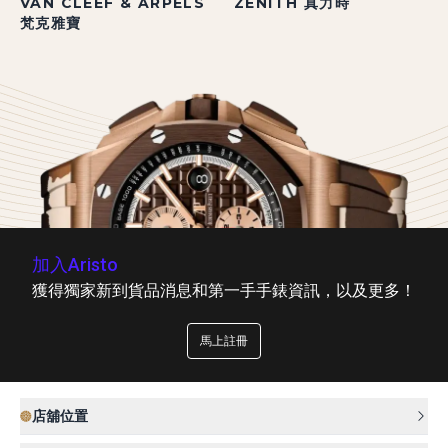
VAN CLEEF & ARPELS
ZENITH 真力時
梵克雅寶
加入Aristo
獲得獨家新到貨品消息和第一手手錶資訊，以及更多！
馬上註冊
店舖位置