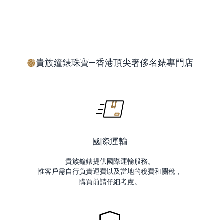
貴族鐘錶珠寶—香港頂尖奢侈名錶專門店
國際運輸
貴族鐘錶提供國際運輸服務。
惟客戶需自行負責運費以及當地的稅費和關稅，
購買前請仔細考慮。