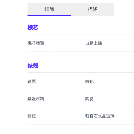
細節
描述
機芯
機芯種類
自動上鍊
錶殼
錶面
白色
錶殼材料
陶瓷
錶鏡
藍寶石水晶玻璃