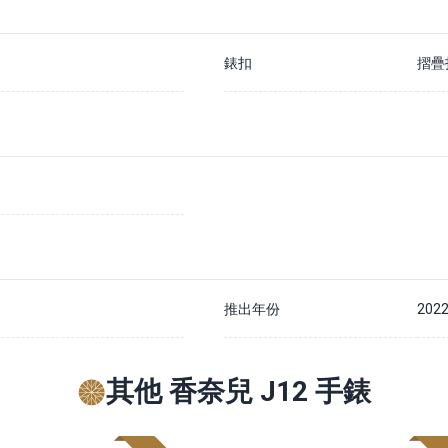
錶扣
摺疊
推出年份
202
其他 香奈兒 J12 手錶