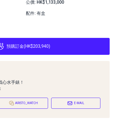
公價: HK$1,133,000
配件: 有盒
預購訂金
(
HK$203,940
)
找心水手錶！
：
ARISTO_WATCH
E-MAIL