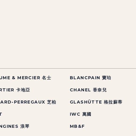
UME & MERCIER 名士
BLANCPAIN 寶珀
RTIER 卡地亞
CHANEL 香奈兒
RARD-PERREGAUX 芝柏
GLASHÜTTE 格拉蘇蒂
T
IWC 萬國
NGINES 浪琴
MB&F