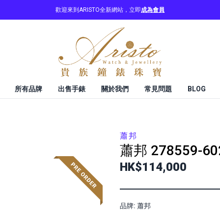
歡迎來到ARISTO全新網站，立即
成為會員
所有品牌
出售手錶
關於我們
常見問題
BLOG
蕭邦
蕭邦
278559-60
HK$114,000
品牌: 蕭邦