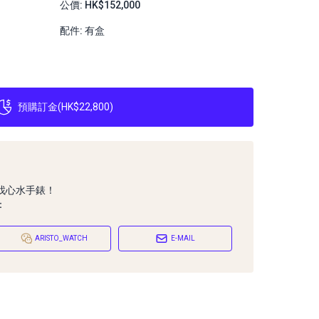
公價: HK$152,000
配件: 有盒
預購訂金
(
HK$22,800
)
找心水手錶！
：
ARISTO_WATCH
E-MAIL