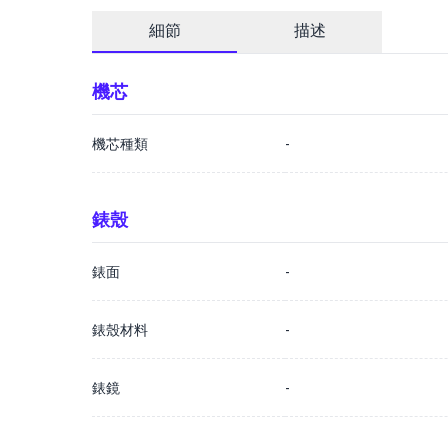
細節
描述
機芯
機芯種類
-
錶殼
錶面
-
錶殼材料
-
錶鏡
-