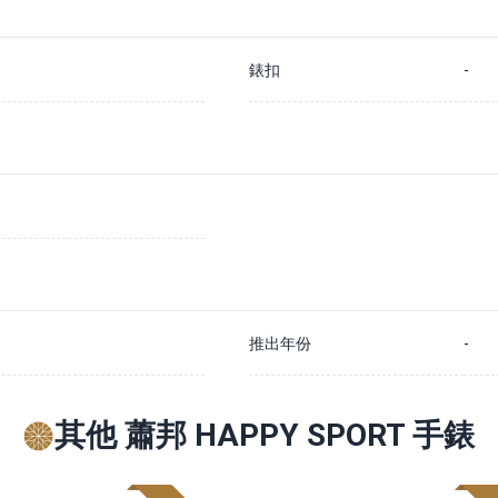
錶扣
-
推出年份
-
其他 蕭邦 HAPPY SPORT 手錶