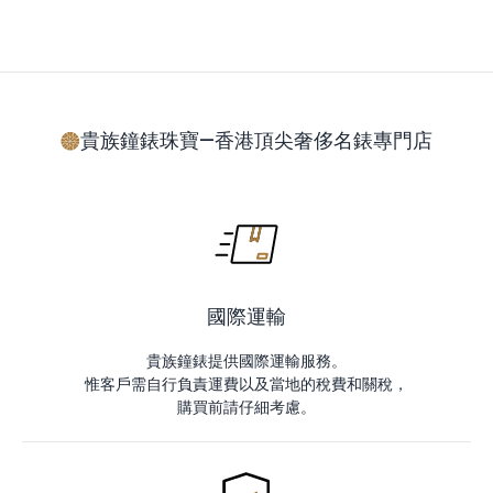
貴族鐘錶珠寶—香港頂尖奢侈名錶專門店
國際運輸
貴族鐘錶提供國際運輸服務。
惟客戶需自行負責運費以及當地的稅費和關稅，
購買前請仔細考慮。