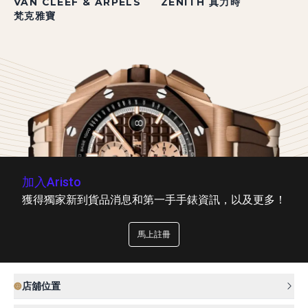
VAN CLEEF & ARPELS
ZENITH 真力時
梵克雅寶
加入Aristo
獲得獨家新到貨品消息和第一手手錶資訊，以及更多！
馬上註冊
店舖位置