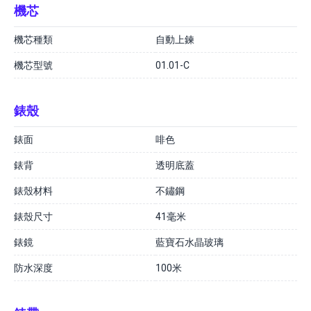
機芯
機芯種類
自動上鍊
機芯型號
01.01-C
錶殼
錶面
啡色
錶背
透明底蓋
錶殼材料
不鏽鋼
錶殼尺寸
41毫米
錶鏡
藍寶石水晶玻璃
防水深度
100米