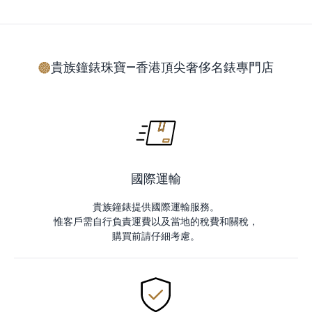
貴族鐘錶珠寶—香港頂尖奢侈名錶專門店
國際運輸
貴族鐘錶提供國際運輸服務。
惟客戶需自行負責運費以及當地的稅費和關稅，
購買前請仔細考慮。