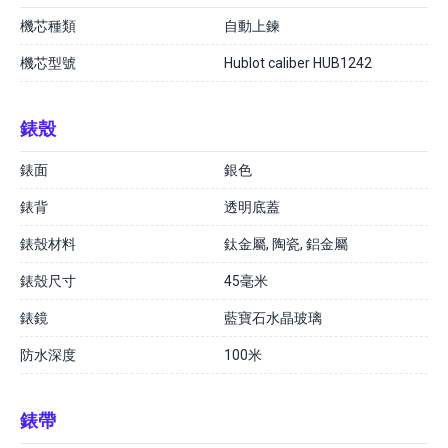
機芯種類
自動上鍊
機芯型號
Hublot caliber HUB1242
錶殼
錶面
銀色
錶背
透明底蓋
錶殼材料
鈦金屬, 陶瓷, 鋁金屬
錶殼尺寸
45毫米
錶鏡
藍寶石水晶玻璃
防水深度
100米
錶帶