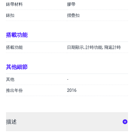
錶帶材料
膠帶
錶扣
摺疊扣
搭載功能
搭載功能
日期顯示, 計時功能, 飛返計時
其他細節
其他
-
推出年份
2016
描述