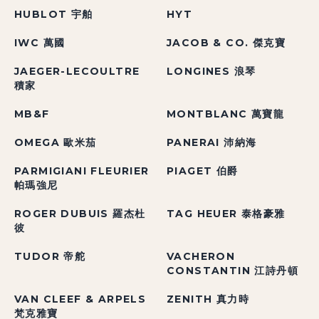
HUBLOT 宇舶
HYT
IWC 萬國
JACOB & CO. 傑克寶
JAEGER-LECOULTRE
LONGINES 浪琴
積家
MB&F
MONTBLANC 萬寶龍
OMEGA 歐米茄
PANERAI 沛納海
PARMIGIANI FLEURIER
PIAGET 伯爵
帕瑪強尼
ROGER DUBUIS 羅杰杜
TAG HEUER 泰格豪雅
彼
TUDOR 帝舵
VACHERON
CONSTANTIN 江詩丹頓
VAN CLEEF & ARPELS
ZENITH 真力時
梵克雅寶