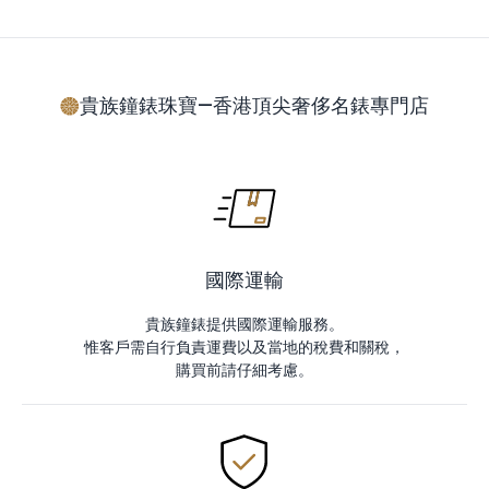
貴族鐘錶珠寶—香港頂尖奢侈名錶專門店
國際運輸
貴族鐘錶提供國際運輸服務。
惟客戶需自行負責運費以及當地的稅費和關稅，
購買前請仔細考慮。