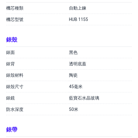
機芯種類
自動上鍊
機芯型號
HUB 1155
錶殼
錶面
黑色
錶背
透明底蓋
錶殼材料
陶瓷
錶殼尺寸
45毫米
錶鏡
藍寶石水晶玻璃
防水深度
50米
錶帶