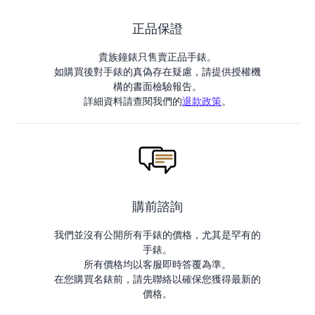
正品保證
貴族鐘錶只售賣正品手錶。
如購買後對手錶的真偽存在疑慮，請提供授權機
構的書面檢驗報告。
詳細資料請查閱我們的
退款政策
。
購前諮詢
我們並沒有公開所有手錶的價格，尤其是罕有的
手錶。
所有價格均以客服即時答覆為準。
在您購買名錶前，請先聯絡以確保您獲得最新的
價格。