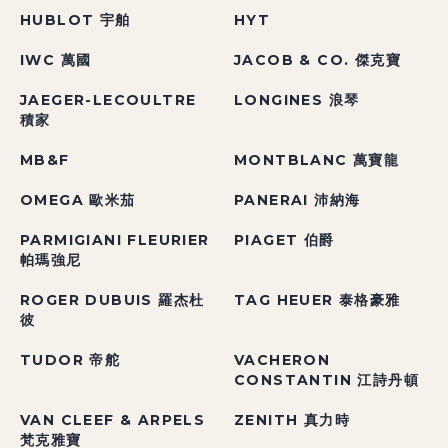
HUBLOT 宇舶
HYT
IWC 萬國
JACOB & CO. 傑克寶
JAEGER-LECOULTRE
LONGINES 浪琴
積家
MB&F
MONTBLANC 萬寶龍
OMEGA 歐米茄
PANERAI 沛納海
PARMIGIANI FLEURIER
PIAGET 伯爵
帕瑪強尼
ROGER DUBUIS 羅杰杜
TAG HEUER 泰格豪雅
彼
TUDOR 帝舵
VACHERON
CONSTANTIN 江詩丹頓
VAN CLEEF & ARPELS
ZENITH 真力時
梵克雅寶