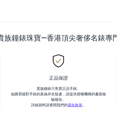
貴族鐘錶珠寶—香港頂尖奢侈名錶專
正品保證
貴族鐘錶只售賣正品手錶。
如購買後對手錶的真偽存在疑慮，請提供授權機構的書面檢
驗報告。
詳細資料請查閱我們的
退款政策
。