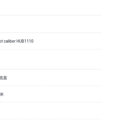
ot caliber HUB1110
底蓋
毫米