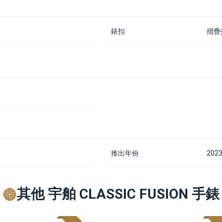
錶扣
摺疊
推出年份
202
其他 宇舶 CLASSIC FUSION 手錶