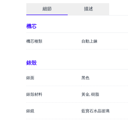
細節
描述
機芯
機芯種類
自動上鍊
錶殼
錶面
黑色
錶殼材料
黃金, 樹脂
錶鏡
藍寶石水晶玻璃