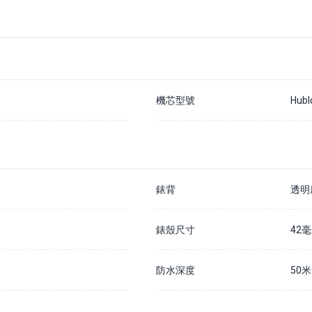
支付20%訂金以確保您在該手錶的預訂佇列中
除非我們無法履行您的訂單，否則訂金不予退還
通常情況下，我們預計訂購時間為 7 - 14 個工作日內
如果需要更長訂購時間，我們會儘快通知您
請在貨到公司的30天內結清全款，否則訂金將被沒收並不予退還
詳情請瀏覽我們的
預購訂金政策
機芯型號
Hubl
錶背
透明
錶殼尺寸
42
防水深度
50米