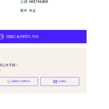
公價: HK$194,800
配件: 有盒
預購訂金
(
HK$31,160
)
找心水手錶！
：
ARISTO_WATCH
E-MAIL