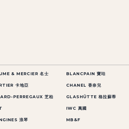
UME & MERCIER 名士
BLANCPAIN 寶珀
RTIER 卡地亞
CHANEL 香奈兒
RARD-PERREGAUX 芝柏
GLASHÜTTE 格拉蘇蒂
T
IWC 萬國
NGINES 浪琴
MB&F