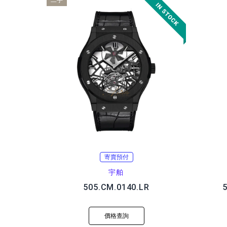
二手
寄賣預付
宇舶
505.CM.0140.LR
5
價格查詢