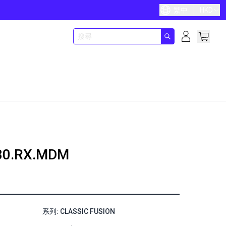
繁中
HKD
30.RX.MDM
系列: CLASSIC FUSION