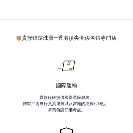
貴族鐘錶珠寶—香港頂尖奢侈名錶專門店
國際運輸
貴族鐘錶提供國際運輸服務。
惟客戶需自行負責運費以及當地的稅費和關稅，
購買前請仔細考慮。