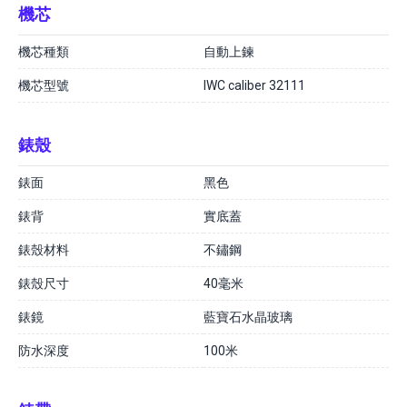
機芯
機芯種類
自動上鍊
機芯型號
IWC caliber 32111
錶殼
錶面
黑色
錶背
實底蓋
錶殼材料
不鏽鋼
錶殼尺寸
40毫米
錶鏡
藍寶石水晶玻璃
防水深度
100米