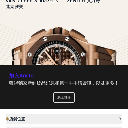
VAN CLEEF & ARPELS
ZENITH 真力時
梵克雅寶
加入Aristo
獲得獨家新到貨品消息和第一手手錶資訊，以及更多！
馬上註冊
店舖位置