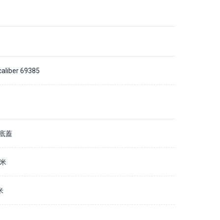
caliber 69385
底蓋
毫米
米