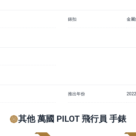
錶扣
金屬
推出年份
202
其他 萬國 PILOT 飛行員 手錶