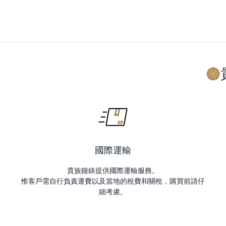
國際運輸
貴族鐘錶提供國際運輸服務。
惟客戶需自行負責運費以及當地的稅費和關稅，購買前請仔
細考慮。