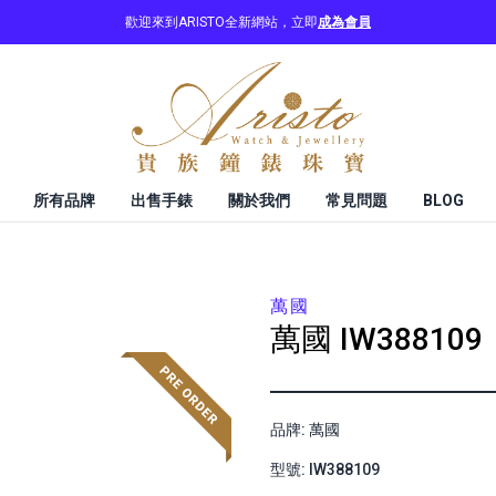
歡迎來到ARISTO全新網站，立即
成為會員
所有品牌
出售手錶
關於我們
常見問題
BLOG
萬國
萬國
IW388109
品牌: 萬國
型號: IW388109