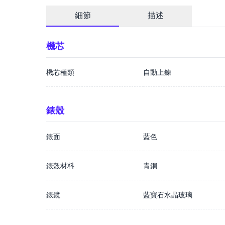
細節
描述
機芯
機芯種類
自動上鍊
錶殼
錶面
藍色
錶殼材料
青銅
錶鏡
藍寶石水晶玻璃