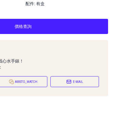
配件: 有盒
價格查詢
找心水手錶！
：
ARISTO_WATCH
E-MAIL