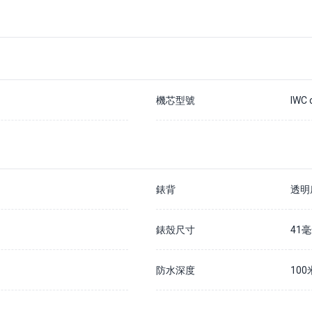
機芯型號
IWC 
錶背
透明
錶殼尺寸
41
防水深度
100