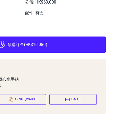
公價: HK$63,000
配件: 有盒
預購訂金
(
HK$10,080
)
找心水手錶！
：
ARISTO_WATCH
E-MAIL