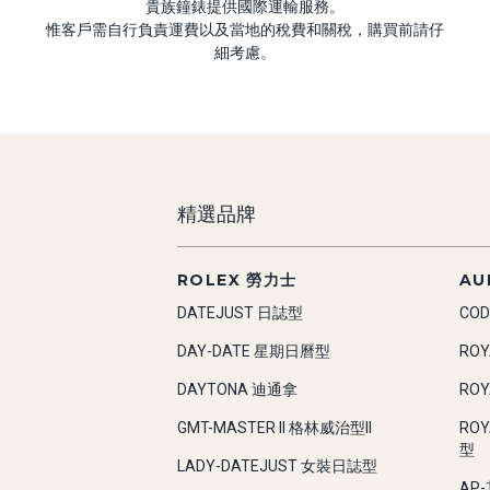
貴族鐘錶提供國際運輸服務。
惟客戶需自行負責運費以及當地的稅費和關稅，購買前請仔
細考慮。
精選品牌
ROLEX 勞力士
AU
DATEJUST 日誌型
COD
DAY-DATE 星期日曆型
RO
DAYTONA 迪通拿
RO
GMT-MASTER II 格林威治型II
RO
型
LADY-DATEJUST 女裝日誌型
AP