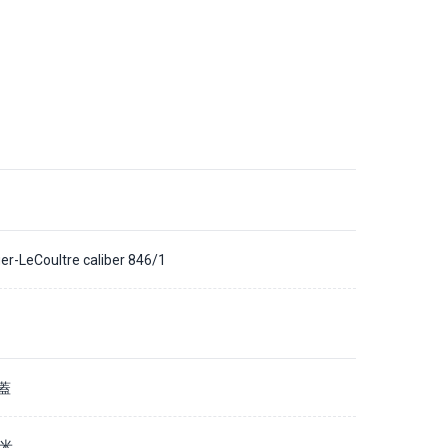
er-LeCoultre caliber 846/1
蓋
毫米