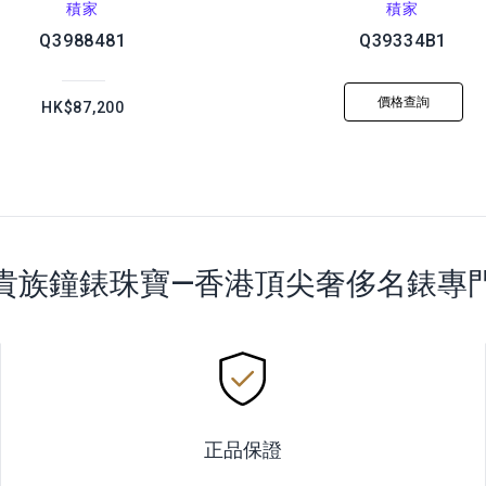
積家
積家
Q3988481
Q39334B1
價格查詢
HK$87,200
貴族鐘錶珠寶—香港頂尖奢侈名錶專
正品保證