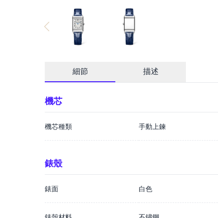
細節
描述
機芯
機芯種類
手動上鍊
錶殼
錶面
白色
錶殼材料
不鏽鋼