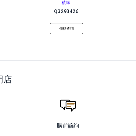
積家
Q3293426
價格查詢
門店
購前諮詢