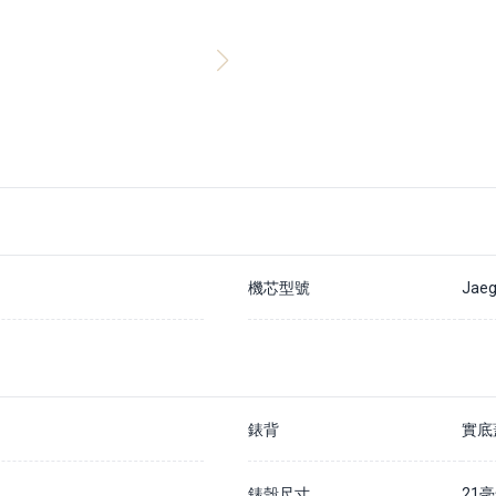
支付20%訂金以確保您在該手錶的預訂佇列中
除非我們無法履行您的訂單，否則訂金不予退還
通常情況下，我們預計訂購時間為 7 - 14 個工作日內
如果需要更長訂購時間，我們會儘快通知您
請在貨到公司的30天內結清全款，否則訂金將被沒收並不予退還
詳情請瀏覽我們的
預購訂金政策
機芯型號
Jaeg
錶背
實底
錶殼尺寸
21